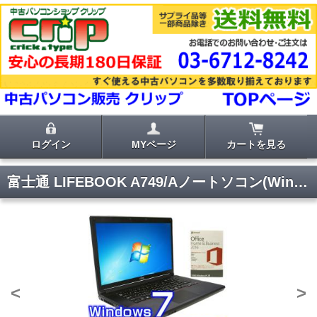
ログイン
MYページ
カートを見る
富士通 LIFEBOOK A749/Aノートソコン(Windows11Pro SSD仕様)
<
>