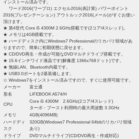
インストール済みです。
ワード2016(ワープロ) エクセル2016(表計算) パワーポイント
2016(プレゼンテーション) アウトルック2016(メール)がすぐお使い
頂けます。
★ 第4世代 Core i5 4300M 2.6GHz搭載です(2コア/4スレッド)。
★ メモリは4GB搭載です。
★ ハードディスク内にWindows7 Professionalのリカバリ領域があ
りますので、簡単に初期状態に戻せます。
★ CD/DVD再生・作成が可能なDVDマルチドライブ搭載です。
★ 15.6インチワイド液晶です(解像度 1366x768ドット)です。
★ 無線LAN、Bluetooth内蔵です。
★ USB3.0ポートを2基装備します。
☆ Windows7をインストール済みですので、すぐに使用可能です。
メーカー
富士通
形名
LIFEBOOK A574/H
Core i5 4300M 2.6GHz(2コア/4スレッド)
CPU
ターボ・ブースト利用時の最大周波数 3.3GHz
メモリ
4GB(4096MB)
ハードディ
320GB(Windows7 Professional 64bitのリカバリ領域
スク
あり)
ドライブ
DVDマルチドライブ(CD/DVD再生・作成対応)