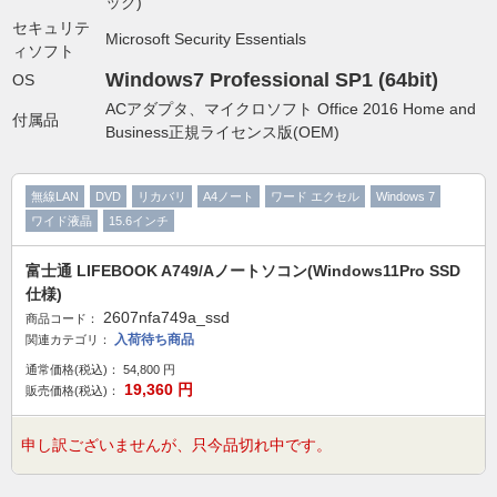
ック)
セキュリテ
Microsoft Security Essentials
ィソフト
Windows7 Professional SP1 (64bit)
OS
ACアダプタ、マイクロソフト Office 2016 Home and
付属品
Business正規ライセンス版(OEM)
無線LAN
DVD
リカバリ
A4ノート
ワード エクセル
Windows 7
ワイド液晶
15.6インチ
富士通 LIFEBOOK A749/Aノートソコン(Windows11Pro SSD
仕様)
2607nfa749a_ssd
商品コード：
入荷待ち商品
関連カテゴリ：
通常価格(税込)：
54,800
円
19,360
円
販売価格(税込)：
申し訳ございませんが、只今品切れ中です。