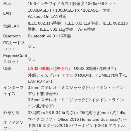
画面
15.6インチワイド液晶 / 解像度 1366x768ドット
1000BASE-T / 100BASE-TX / 10BASE-T準拠、
LAN
Wakeup On LAN対応
IEEE 802.11n準拠、IEEE 802.11a準拠、IEEE 802.11b
無線LAN
準拠、IEEE 802.11g準拠、Wi-Fi準拠
Bluetooth
Bluetooth V4.0+HS準拠
PCカードス
なし
ロット
ExpressCard
なし
スロット
USB
USB3.0準拠×2(左側面)
、USB2.0準拠×2(右側面)
外部ディスプレイ アナログRGB×1、HDMI出力端子×1
LAN RJ-45×1
インターフ
3.5mmステレオ・ミニジャック(ヘッドホン・ライン
ェイス
アウト兼用端子)
3.5mmステレオ・ミニジャック(マイクイン・ライン
イン兼用端子)
外形寸法
374(幅) x 26.9-34.5(高さ) x 250(奥行き)mm / 約2.4kg
マイクロソフト Office 2016 Home and Business(ワー
オフィスソ
ド2016 エクセル2016 パワーポイント2016 アウトル
フト