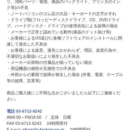
リ、消耗パーツ・電池、液晶のバックライト、プリンタのイン
ク等)の不良
・ノートパソコンのゴム足の欠品・キーボードの文字かすれ
・ドライブ類(フロッピーディスクドライブ、CD、DVDドライ
ブ、ハードディスク・ドライブ)の使用劣化による故障の場合
・メーカーで正常と認めている動作(液晶のドット抜け等)
・お客様によるOS並びに各種ソフトウェアのインストールに関
連して発生した不具合
・お客様による故意、過失にかかわらず、増設、改造行為や、
不適切なお取扱いにより発生した不具合
・メーカー出荷時の付属品が揃っていない場合
・周辺機器の相性や互換性での不具合
・外部からの要因で故障が発生した場合 (停電、電源、ケーブル
等の故障、災害等)
商品ご購入後にご不明な点がございましたら以下にご連絡くだ
さい。
電話 03-6712-8242
AM9:00～PM18:00 / 定休 日曜
FAX 03-6712-8243 24時間受付
Eメール
shop@r-factory.co.jp
24時間受付