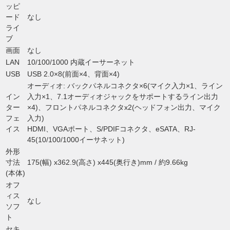
ッピ
ード
なし
ライ
ブ
画面
なし
LAN
10/100/1000 内蔵イーサーネット
USB
USB 2.0×8(前面×4、背面×4)
オーディオ: バックパネルコネクタ×6(マイク入力×1、ライン
イン
入力×1、7.1オーディオジャックをサポートするライン出力
ター
×4)、フロントパネルコネクタx2(ヘッドフォン出力、マイク
フェ
入力)
イス
HDMI、VGAポート、S/PDIFコネクタ、eSATA、RJ-
45(10/100/1000イーサネット)
外形
寸法
175(幅) x362.9(高さ) x445(奥行き)mm / 約9.66kg
(本体)
オフ
ィス
なし
ソフ
ト
セキ