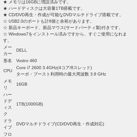
★ メモリは16GBに増設済みです。
★ ハードディスクは大容量1TB搭載です。
★ CD/DVD再生・作成が可能なDVDマルチドライブ搭載です。
☆ USB2.0のポートも計8個と余裕があります。
☆ 新品キーボード、新品マウス(サードパーティ製)付きです。
☆ Windows7をインストール済みですから、すぐご使用になれま
す。
メー
DELL
カー
形名
Vostro 460
Core i7 2600 3.4GHz(4コア/8スレッド)
CPU
ターボ・ブースト利用時の最大周波数 3.8 GHz
メモ
16GB
リ
ハー
ドデ
1TB(1000GB)
ィス
ク
ドラ
DVDマルチドライブ(CD/DVD再生・作成対応)
イブ
フロ