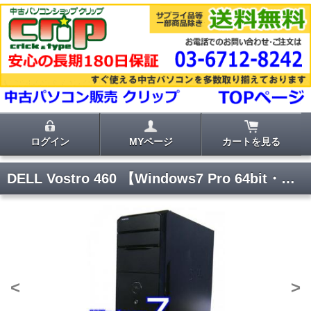
ログイン
MYページ
カートを見る
DELL Vostro 460 【Windows7 Pro 64bit・Core i7・メモリ16GB・1TB】
<
>