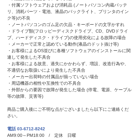
・付属ソフトウェアおよび消耗品 (ノートパソコン内蔵バッテ
リ、消耗パーツ・電池、液晶のバックライト、プリンタのイン
ク等)の不良
・ノートパソコンのゴム足の欠品・キーボードの文字かすれ
・ドライブ類(フロッピーディスクドライブ、CD、DVDドライ
ブ、ハードディスク・ドライブ)の使用劣化による故障の場合
・メーカーで正常と認めている動作(液晶のドット抜け等)
・お客様によるOS並びに各種ソフトウェアのインストールに関
連して発生した不具合
・お客様による故意、過失にかかわらず、増設、改造行為や、
不適切なお取扱いにより発生した不具合
・メーカー出荷時の付属品が揃っていない場合
・周辺機器の相性や互換性での不具合
・外部からの要因で故障が発生した場合 (停電、電源、ケーブル
等の故障、災害等)
商品ご購入後にご不明な点がございましたら以下にご連絡くだ
さい。
電話 03-6712-8242
AM9:00～PM18:00 / 定休 日曜