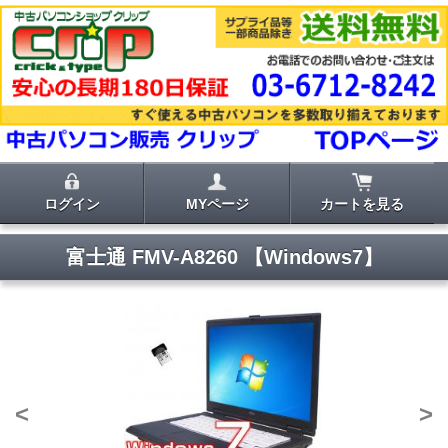
ログイン
MYページ
カートを見る
富士通 FMV-A8260 【Windows7】
<
>