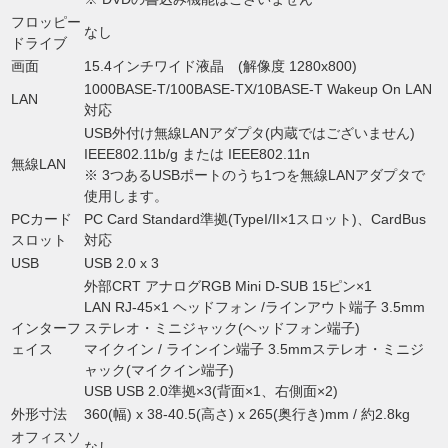
フロッピー
なし
ドライブ
画面
15.4インチワイド液晶 (解像度 1280x800)
1000BASE-T/100BASE-TX/10BASE-T Wakeup On LAN
LAN
対応
USB外付け無線LANアダプタ(内蔵ではございません)
IEEE802.11b/g または IEEE802.11n
無線LAN
※ 3つあるUSBポートのうち1つを無線LANアダプタで
使用します。
PCカード
PC Card Standard準拠(TypeI/II×1スロット)、CardBus
スロット
対応
USB
USB 2.0 x 3
外部CRT アナログRGB Mini D-SUB 15ピン×1
LAN RJ-45×1 ヘッドフォン /ラインアウト端子 3.5mm
インターフ
ステレオ・ミニジャック(ヘッドフォン端子)
ェイス
マイクイン / ラインイン端子 3.5mmステレオ・ミニジ
ャック(マイクイン端子)
USB USB 2.0準拠×3(背面×1、右側面×2)
外形寸法
360(幅) x 38-40.5(高さ) x 265(奥行き)mm / 約2.8kg
オフィスソ
なし