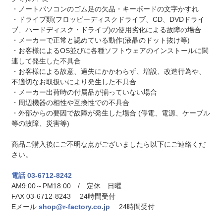
・ノートパソコンのゴム足の欠品・キーボードの文字かすれ
・ドライブ類(フロッピーディスクドライブ、CD、DVDドライ
ブ、ハードディスク・ドライブ)の使用劣化による故障の場合
・メーカーで正常と認めている動作(液晶のドット抜け等)
・お客様によるOS並びに各種ソフトウェアのインストールに関
連して発生した不具合
・お客様による故意、過失にかかわらず、増設、改造行為や、
不適切なお取扱いにより発生した不具合
・メーカー出荷時の付属品が揃っていない場合
・周辺機器の相性や互換性での不具合
・外部からの要因で故障が発生した場合 (停電、電源、ケーブル
等の故障、災害等)
商品ご購入後にご不明な点がございましたら以下にご連絡くだ
さい。
電話 03-6712-8242
AM9:00～PM18:00 / 定休 日曜
FAX 03-6712-8243 24時間受付
Eメール
shop@r-factory.co.jp
24時間受付