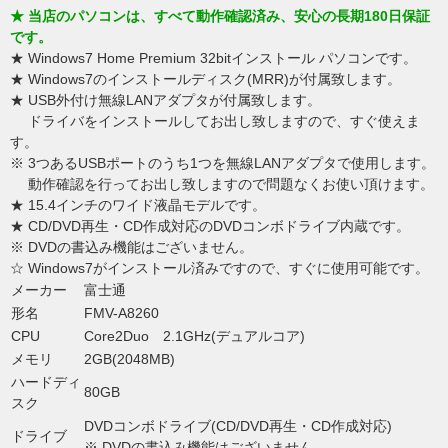
★ 当店のパソコンは、すべて動作確認済み、安心の長期180日保証
です。
★ Windows7 Home Premium 32bitインストール パソコンです。
★ Windows7のインストールディスク(MRR)が付属致します。
★ USB外付け無線LANアダプタが付属致します。
ドライバをインストールしてお出し致しますので、すぐ使えま
す。
※ 3つあるUSBポートのうち1つを無線LANアダプタで使用します。
動作確認を行ってお出し致しますので問題なくお使い頂けます。
★ 15.4インチのワイド液晶モデルです。
★ CD/DVD再生・CD作成対応のDVDコンボドライブ内蔵です。
※ DVDの書込み機能はございません。
☆ Windows7がインストール済みですので、すぐに使用可能です。
メーカー
富士通
形名
FMV-A8260
CPU
Core2Duo 2.1GHz(デュアルコア)
メモリ
2GB(2048MB)
ハードディ
80GB
スク
DVDコンボドライブ(CD/DVD再生・CD作成対応)
ドライブ
※ DVDの書込み機能はございません