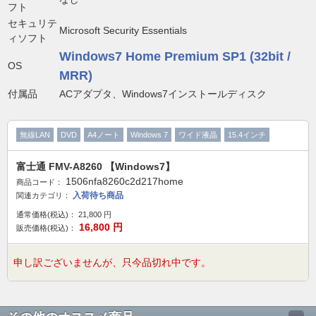
フト
セキュリテ
Microsoft Security Essentials
ィソフト
Windows7 Home Premium SP1 (32bit /
OS
MRR)
付属品
ACアダプタ、Windows7インストールディスク
無線LAN
DVD
A4ノート
Windows 7
ワイド液晶
15.4インチ
富士通 FMV-A8260 【Windows7】
1506nfa8260c2d217home
商品コード：
入荷待ち商品
関連カテゴリ：
通常価格(税込)：
21,800
円
16,800
円
販売価格(税込)：
申し訳ございませんが、只今品切れ中です。