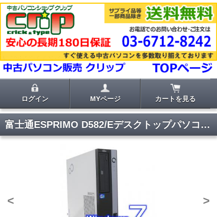
ログイン
MYページ
カートを見る
富士通ESPRIMO D582/Eデスクトップパソコン【Windows7 Pro 64bit 】
<
>