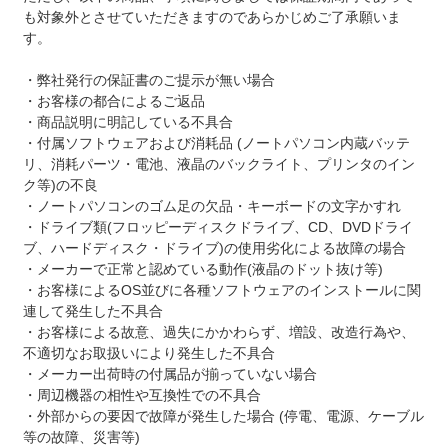
も対象外とさせていただきますのであらかじめご了承願いま
す。
・弊社発行の保証書のご提示が無い場合
・お客様の都合によるご返品
・商品説明に明記している不具合
・付属ソフトウェアおよび消耗品 (ノートパソコン内蔵バッテ
リ、消耗パーツ・電池、液晶のバックライト、プリンタのイン
ク等)の不良
・ノートパソコンのゴム足の欠品・キーボードの文字かすれ
・ドライブ類(フロッピーディスクドライブ、CD、DVDドライ
ブ、ハードディスク・ドライブ)の使用劣化による故障の場合
・メーカーで正常と認めている動作(液晶のドット抜け等)
・お客様によるOS並びに各種ソフトウェアのインストールに関
連して発生した不具合
・お客様による故意、過失にかかわらず、増設、改造行為や、
不適切なお取扱いにより発生した不具合
・メーカー出荷時の付属品が揃っていない場合
・周辺機器の相性や互換性での不具合
・外部からの要因で故障が発生した場合 (停電、電源、ケーブル
等の故障、災害等)