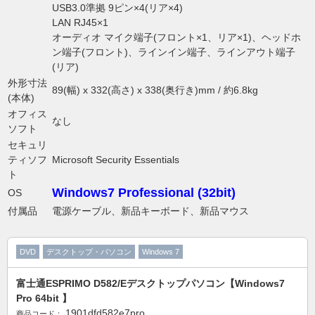
USB3.0準拠 9ピン×4(リア×4)
LAN RJ45×1
オーディオ マイク端子(フロント×1、リア×1)、ヘッドホ
ン端子(フロント)、ラインイン端子、ラインアウト端子
(リア)
外形寸法
89(幅) x 332(高さ) x 338(奥行き)mm / 約6.8kg
(本体)
オフィス
なし
ソフト
セキュリ
ティソフ
Microsoft Security Essentials
ト
Windows7 Professional (32bit)
OS
付属品
電源ケーブル、新品キーボード、新品マウス
DVD
デスクトップ・パソコン
Windows 7
富士通ESPRIMO D582/Eデスクトップパソコン【Windows7
Pro 64bit 】
1901dfd582e7pro
商品コード：