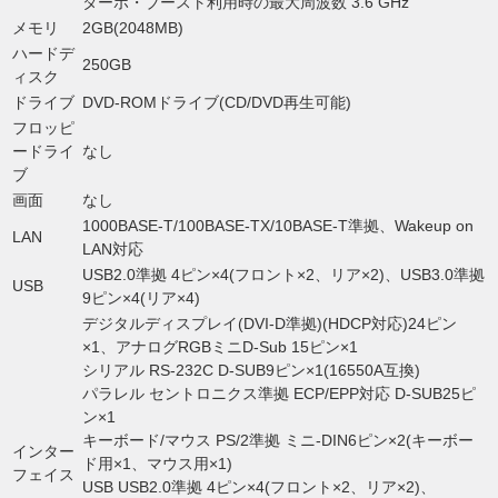
ターボ・ブースト利用時の最大周波数 3.6 GHz
メモリ
2GB(2048MB)
ハードデ
250GB
ィスク
ドライブ
DVD-ROMドライブ(CD/DVD再生可能)
フロッピ
ードライ
なし
ブ
画面
なし
1000BASE-T/100BASE-TX/10BASE-T準拠、Wakeup on
LAN
LAN対応
USB2.0準拠 4ピン×4(フロント×2、リア×2)、USB3.0準拠
USB
9ピン×4(リア×4)
デジタルディスプレイ(DVI-D準拠)(HDCP対応)24ピン
×1、アナログRGBミニD-Sub 15ピン×1
シリアル RS-232C D-SUB9ピン×1(16550A互換)
パラレル セントロニクス準拠 ECP/EPP対応 D-SUB25ピ
ン×1
キーボード/マウス PS/2準拠 ミニ-DIN6ピン×2(キーボー
インター
ド用×1、マウス用×1)
フェイス
USB USB2.0準拠 4ピン×4(フロント×2、リア×2)、