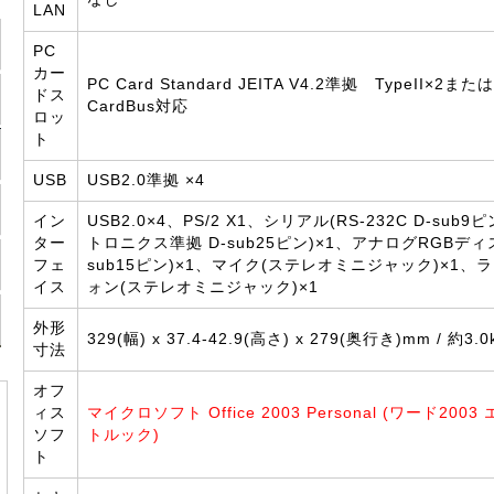
LAN
PC
カー
PC Card Standard JEITA V4.2準拠 TypeII×2またはT
ドス
CardBus対応
ロッ
ト
USB
USB2.0準拠 ×4
イン
USB2.0×4、PS/2 X1、シリアル(RS-232C D-sub
ター
トロニクス準拠 D-sub25ピン)×1、アナログRGBディ
フェ
sub15ピン)×1、マイク(ステレオミニジャック)×1、
イス
ォン(ステレオミニジャック)×1
外形
329(幅) x 37.4-42.9(高さ) x 279(奥行き)mm / 約3.0
寸法
オフ
ィス
マイクロソフト Office 2003 Personal (ワード200
ソフ
トルック)
ト