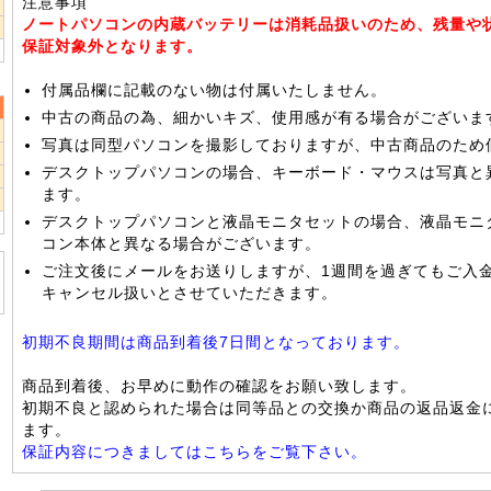
注意事項
2
ノートパソコンの内蔵バッテリーは消耗品扱いのため、残量や
9
保証対象外となります。
付属品欄に記載のない物は付属いたしません。
中古の商品の為、細かいキズ、使用感が有る場合がございま
写真は同型パソコンを撮影しておりますが、中古商品のため
2
デスクトップパソコンの場合、キーボード・マウスは写真と
9
ます。
6
デスクトップパソコンと液晶モニタセットの場合、液晶モニ
コン本体と異なる場合がございます。
ご注文後にメールをお送りしますが、1週間を過ぎてもご入
キャンセル扱いとさせていただきます。
初期不良期間は商品到着後7日間となっております。
商品到着後、お早めに動作の確認をお願い致します。
初期不良と認められた場合は同等品との交換か商品の返品返金
ます。
保証内容につきましてはこちらをご覧下さい。