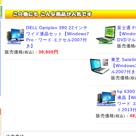
DELL Optiplex 380 22インチ
富士通 F
ワイド液晶セット【Windows7
【Windo
Pro・ワード エクセル2007付
DVDマ
き】
販売価格
販売価格
：
38,800円
(税込)
東芝 Satelli
【Window
ル2007付
販売価格
(税
hp 630
液晶【Win
ワード 
ト2013
販売価格
：
48
(税込)
5