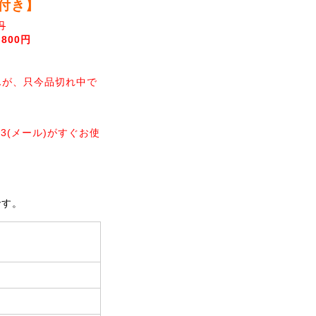
3付き】
円
,800円
んが、只今品切れ中で
03(メール)がすぐお使
。
です。