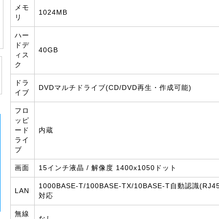
メモ
1024MB
リ
ハー
ドデ
40GB
ィス
ク
ドラ
DVDマルチドライブ(CD/DVD再生・作成可能)
イブ
フロ
ッピ
ード
内蔵
ライ
ブ
画面
15インチ液晶 / 解像度 1400x1050ドット
1000BASE-T/100BASE-TX/10BASE-T自動認識(RJ45
LAN
対応
無線
なし