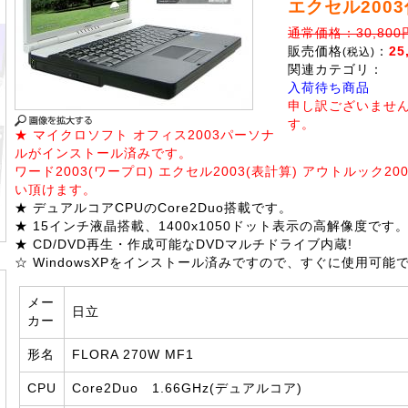
エクセル200
通常価格：30,800
販売価格
：
25
(税込)
関連カテゴリ：
入荷待ち商品
申し訳ございませ
す。
★ マイクロソフト オフィス2003パーソナ
ルがインストール済みです。
ワード2003(ワープロ) エクセル2003(表計算) アウトルック20
い頂けます。
★ デュアルコアCPUのCore2Duo搭載です。
★ 15インチ液晶搭載、1400x1050ドット表示の高解像度です
★ CD/DVD再生・作成可能なDVDマルチドライブ内蔵!
☆ WindowsXPをインストール済みですので、すぐに使用可能
メー
日立
カー
形名
FLORA 270W MF1
CPU
Core2Duo 1.66GHz(デュアルコア)