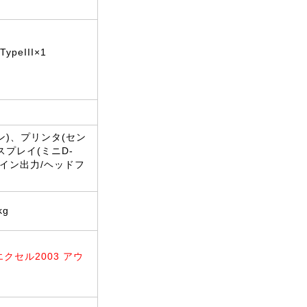
ypeIII×1
9ピン)、プリンタ(セン
スプレイ(ミニD-
ライン出力/ヘッドフ
kg
3 エクセル2003 アウ