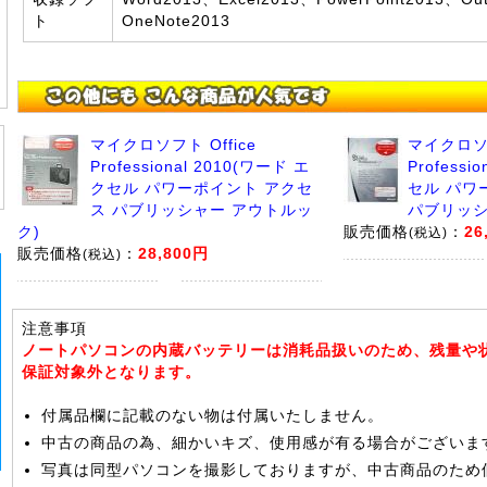
ト
OneNote2013
マイクロソフト Office
マイクロソフ
Professional 2010(ワード エ
Professi
クセル パワーポイント アクセ
セル パワ
ス パブリッシャー アウトルッ
パブリッシ
ク)
販売価格
：
26
(税込)
販売価格
：
28,800円
(税込)
注意事項
ノートパソコンの内蔵バッテリーは消耗品扱いのため、残量や
保証対象外となります。
付属品欄に記載のない物は付属いたしません。
中古の商品の為、細かいキズ、使用感が有る場合がございま
写真は同型パソコンを撮影しておりますが、中古商品のため