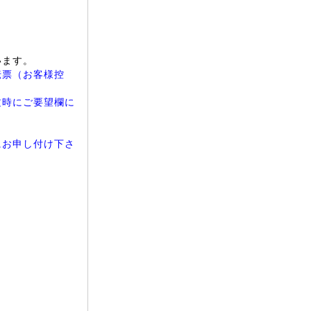
。
います。
伝票（お客様控
文時にご要望欄に
にお申し付け下さ
。