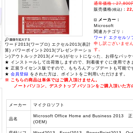
通常価格：27,800
販売価格
：
22
(税込)
メーカー：
Microsoft
関連カテゴリ：
ワード エクセルソ
申し訳ございませ
ワード2013(ワープロ) エクセル2013(表計
す。
算) パワーポイント2013(プレゼンテーショ
ン)アウトルック2013(メール)がセットになった、お得なパッ
★ インストールして出荷致しますので、到着後すぐに使用でき
★ 正規ライセンス版ですので、もちろんアップデートも可能で
★
会員登録
をされた方は、ポイントをご利用いただけます。
※ こちらの商品は単体ではご購入頂けません。
ノートパソコン、デスクトップ パソコンをご購入頂いた方
メーカー
マイクロソフト
Microsoft Office Home and Business 2
品名
(OEM)
収録ソフ
Word2013、Excel2013、PowerPoint2013、Ou