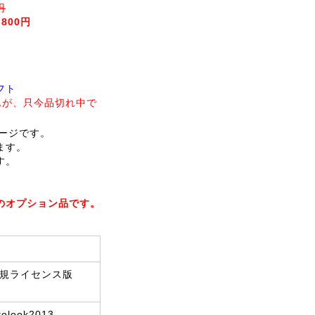
円
,800円
フト
んが、只今品切れ中で
ケージです。
ます。
す。
のオプション品です。
013 正規ライセンス版
tolook2013、