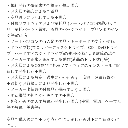
・弊社発行の保証書のご提示が無い場合
・お客様の都合によるご返品
・商品説明に明記している不具合
・付属ソフトウェアおよび消耗品 (ノートパソコン内蔵バッテ
リ、消耗パーツ・電池、液晶のバックライト、プリンタのイン
ク等)の不良
・ノートパソコンのゴム足の欠品・キーボードの文字かすれ
・ドライブ類(フロッピーディスクドライブ、CD、DVDドライ
ブ、ハードディスク・ドライブ)の使用劣化による故障の場合
・メーカーで正常と認めている動作(液晶のドット抜け等)
・お客様によるOS並びに各種ソフトウェアのインストールに関
連して発生した不具合
・お客様による故意、過失にかかわらず、増設、改造行為や、
不適切なお取扱いにより発生した不具合
・メーカー出荷時の付属品が揃っていない場合
・周辺機器の相性や互換性での不具合
・外部からの要因で故障が発生した場合 (停電、電源、ケーブル
等の故障、災害等)
商品ご購入後にご不明な点がございましたら以下にご連絡くだ
さい。