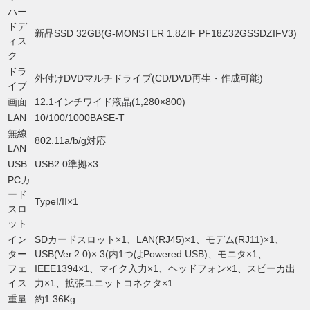
ハー
ドデ
新品SSD 32GB(G-MONSTER 1.8ZIF PF18Z32GSSDZIFV3)
ィス
ク
ドラ
外付けDVDマルチドライブ(CD/DVD再生・作成可能)
イブ
画面
12.1インチワイド液晶(1,280×800)
LAN
10/100/1000BASE-T
無線
802.11a/b/g対応
LAN
USB
USB2.0準拠×3
PCカ
ード
TypeI/II×1
スロ
ット
イン
SDカードスロット×1、LAN(RJ45)×1、モデム(RJ11)×1、
ター
USB(Ver.2.0)× 3(内1つはPowered USB)、モニタ×1、
フェ
IEEE1394×1、マイク入力×1、ヘッドフォン×1、スピーカ出
イス
力×1、拡張ユニットコネクタ×1
重量
約1.36Kg