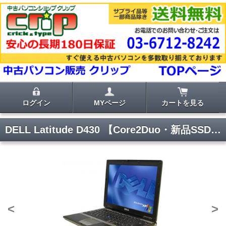
ログイン
MYページ
カートを見る
DELL Latitude D430 【Core2Duo・新品SSD搭載】
<
>