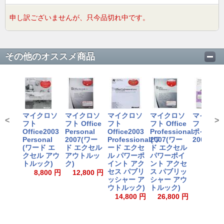
申し訳ございませんが、只今品切れ中です。
その他のオススメ商品
マイクロソ
マイクロソ
マイクロソ
マイクロソ
マイクロ
<
>
フト
フト Office
フト
フト Office
フト パワ
Office2003
Personal
Office2003
Professional
ポイント
Personal
2007(ワー
Professional(ワ
2007(ワー
2007
(ワード エ
ド エクセル
ード エクセ
ド エクセル
7,000
クセル アウ
アウトルッ
ル パワーポ
パワーポイ
トルック)
ク)
イント アク
ント アクセ
セス パブリ
ス パブリッ
8,800 円
12,800 円
ッシャー ア
シャー アウ
ウトルック)
トルック)
14,800 円
26,800 円