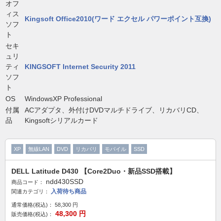
オフ
ィス
Kingsoft Office2010(ワード エクセル パワーポイント互換)
ソフ
ト
セキ
ュリ
ティ
KINGSOFT Internet Security 2011
ソフ
ト
OS
WindowsXP Professional
付属
ACアダプタ、外付けDVDマルチドライブ、リカバリCD、
品
Kingsoftシリアルカード
XP
無線LAN
DVD
リカバリ
モバイル
SSD
DELL Latitude D430 【Core2Duo・新品SSD搭載】
ndd430SSD
商品コード：
入荷待ち商品
関連カテゴリ：
通常価格(税込)：
58,300
円
48,300
円
販売価格(税込)：