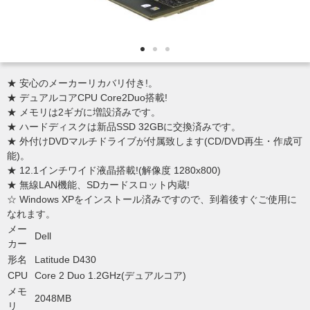
★ 安心のメーカーリカバリ付き!。
★ デュアルコアCPU Core2Duo搭載!
★ メモリは2ギガに増設済みです。
★ ハードディスクは新品SSD 32GBに交換済みです。
★ 外付けDVDマルチドライブが付属致します(CD/DVD再生・作成可
能)。
★ 12.1インチワイド液晶搭載!(解像度 1280x800)
★ 無線LAN機能、SDカードスロット内蔵!
☆ Windows XPをインストール済みですので、到着後すぐご使用に
なれます。
メー
Dell
カー
形名
Latitude D430
CPU
Core 2 Duo 1.2GHz(デュアルコア)
メモ
2048MB
リ