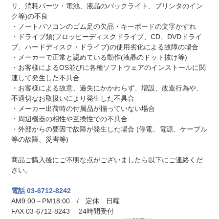
リ、消耗パーツ・電池、液晶のバックライト、プリンタのイン
ク等)の不良
・ノートパソコンのゴム足の欠品・キーボードの文字かすれ
・ドライブ類(フロッピーディスクドライブ、CD、DVDドライ
ブ、ハードディスク・ドライブ)の使用劣化による故障の場合
・メーカーで正常と認めている動作(液晶のドット抜け等)
・お客様によるOS並びに各種ソフトウェアのインストールに関
連して発生した不具合
・お客様による故意、過失にかかわらず、増設、改造行為や、
不適切なお取扱いにより発生した不具合
・メーカー出荷時の付属品が揃っていない場合
・周辺機器の相性や互換性での不具合
・外部からの要因で故障が発生した場合 (停電、電源、ケーブル
等の故障、災害等)
商品ご購入後にご不明な点がございましたら以下にご連絡くだ
さい。
電話 03-6712-8242
AM9:00～PM18:00 / 定休 日曜
FAX 03-6712-8243 24時間受付