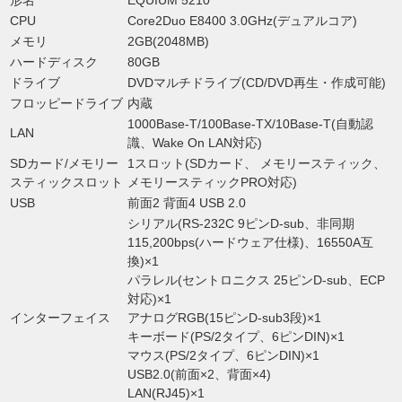
形名
EQUIUM 5210
CPU
Core2Duo E8400 3.0GHz(デュアルコア)
メモリ
2GB(2048MB)
ハードディスク
80GB
ドライブ
DVDマルチドライブ(CD/DVD再生・作成可能)
フロッピードライブ
内蔵
1000Base-T/100Base-TX/10Base-T(自動認
LAN
識、Wake On LAN対応)
SDカード/メモリー
1スロット(SDカード、 メモリースティック、
スティックスロット
メモリースティックPRO対応)
USB
前面2 背面4 USB 2.0
シリアル(RS-232C 9ピンD-sub、非同期
115,200bps(ハードウェア仕様)、16550A互
換)×1
パラレル(セントロニクス 25ピンD-sub、ECP
対応)×1
インターフェイス
アナログRGB(15ピンD-sub3段)×1
キーボード(PS/2タイプ、6ピンDIN)×1
マウス(PS/2タイプ、6ピンDIN)×1
USB2.0(前面×2、背面×4)
LAN(RJ45)×1