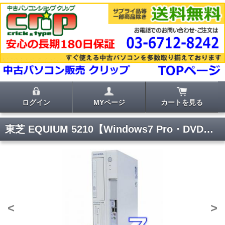
ログイン
MYページ
カートを見る
東芝 EQUIUM 5210【Windows7 Pro・DVDマルチ】
<
>