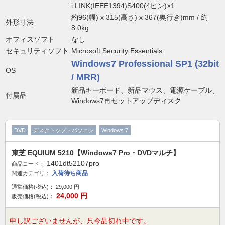
i.LINK(IEEE1394)S400(4ピン)×1
約96(幅) x 315(高さ) x 367(奥行き)mm / 約
外形寸法
8.0kg
オフィスソフト
なし
セキュリティソフト
Microsoft Security Essentials
Windows7 Professional SP1 (32bit
OS
/ MRR)
新品キーボード、新品マウス、電源ケーブル、
付属品
Windows7再セットアップディスク
DVD
デスクトップ・パソコン
Windows 7
東芝 EQUIUM 5210【Windows7 Pro・DVDマルチ】
1401dt52107pro
商品コード：
入荷待ち商品
関連カテゴリ：
通常価格(税込)：
29,000
円
24,000
円
販売価格(税込)：
申し訳ございませんが、只今品切れ中です。