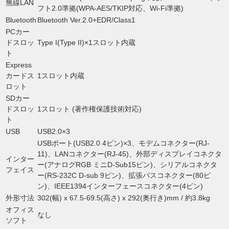
無線LAN
フト2.0準拠(WPA-AES/TKIP対応、Wi-Fi準拠)
Bluetooth
Bluetooth Ver.2.0+EDR/Class1
PCカー
ドスロッ
Type I(Type II)×1スロット内蔵
ト
Express
カードス
1スロット内蔵
ロット
SDカー
ドスロッ
1スロット (著作権保護技術対応)
ト
USB
USB2.0×3
USBポート(USB2.0 4ピン)×3、モデムコネクター(RJ-
11)、LANコネクター(RJ-45)、外部ディスプレイコネクタ
インター
ー(アナログRGB ミニD-Sub15ピン)、シリアルコネクタ
フェイス
ー(RS-232C D-sub 9ピン)、拡張バスコネクター(80ピ
ン)、IEEE1394インターフェースコネクター(4ピン)
外形寸法
302(幅) x 67.5-69.5(高さ) x 292(奥行き)mm / 約3.8kg
オフィス
なし
ソフト