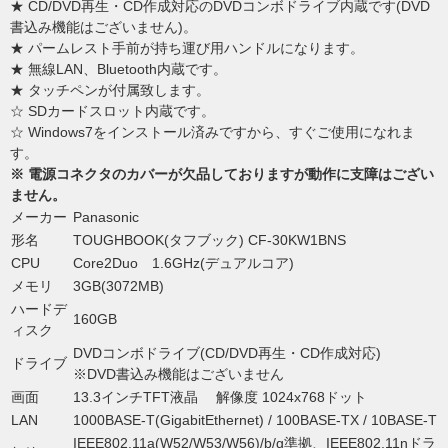
★ CD/DVD再生・CD作成対応のDVDコンボドライブ内蔵です(DVD
書込み機能はございません)。
★ パームレスト手前が持ち運び用ハンドルになります。
★ 無線LAN、Bluetooth内蔵です。
★ タッチペンが付属致します。
☆ SDカードスロット内蔵です。
☆ Windows7をインストール済みですから、すぐご使用になれま
す。
※ 電源コネクタのカバーが欠品しておりますが動作に支障はござい
ません。
メーカー
Panasonic
形名
TOUGHBOOK(タフブック) CF-30KW1BNS
CPU
Core2Duo 1.6GHz(デュアルコア)
メモリ
3GB(3072MB)
ハードデ
160GB
ィスク
DVDコンボドライブ(CD/DVD再生・CD作成対応)
ドライブ
※DVD書込み機能はございません
画面
13.3インチTFT液晶 解像度 1024x768ドット
LAN
1000BASE-T(GigabitEthernet) / 100BASE-TX / 10BASE-T
IEEE802.11a(W52/W53/W56)/b/g準拠、IEEE802.11nドラ