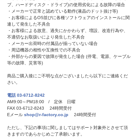
ブ、ハードディスク・ドライブ)の使用劣化による故障の場合
・メーカーで正常と認めている動作(液晶のドット抜け等)
・お客様によるOS並びに各種ソフトウェアのインストールに関
連して発生した不具合
・お客様による故意、過失にかかわらず、増設、改造行為や、
不適切なお取扱いにより発生した不具合
・メーカー出荷時の付属品が揃っていない場合
・周辺機器の相性や互換性での不具合
・外部からの要因で故障が発生した場合 (停電、電源、ケーブル
等の故障、災害等)
商品ご購入後にご不明な点がございましたら以下にご連絡くだ
さい。
電話 03-6712-8242
AM9:00～PM18:00 / 定休 日曜
FAX 03-6712-8243 24時間受付
Eメール
shop@r-factory.co.jp
24時間受付
ただし、下記の事項に関しましてはサポート対象外とさせて頂
きますのであらかじめご了承願います。