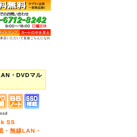
ご来店いただいて直接ごらんになれ
線LAN・DVDマル
ssd
k SS
搭載・無線LAN・