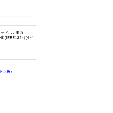
1、ヘッドホン出力
(IEEE1394)(4ピ
ント互換)