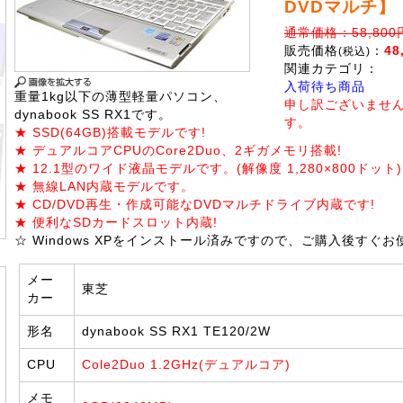
DVDマルチ】
通常価格：58,800
販売価格
：
48
(税込)
関連カテゴリ：
入荷待ち商品
重量1kg以下の薄型軽量パソコン、
申し訳ございませ
dynabook SS RX1です。
す。
★ SSD(64GB)搭載モデルです!
★ デュアルコアCPUのCore2Duo、2ギガメモリ搭載!
★ 12.1型のワイド液晶モデルです。(解像度 1,280×800ドット)
★ 無線LAN内蔵モデルです。
★ CD/DVD再生・作成可能なDVDマルチドライブ内蔵です!
★ 便利なSDカードスロット内蔵!
☆ Windows XPをインストール済みですので、ご購入後すぐ
メー
東芝
カー
形名
dynabook SS RX1 TE120/2W
CPU
Cole2Duo 1.2GHz(デュアルコア)
メモ