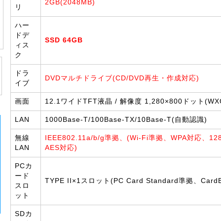
2GB(2048MB)
リ
ハー
ドデ
SSD 64GB
ィス
ク
ドラ
DVDマルチドライブ(CD/DVD再生・作成対応)
イブ
画面
12.1ワイドTFT液晶 / 解像度 1,280×800ドット(WX
LAN
1000Base-T/100Base-TX/10Base-T(自動認識)
無線
IEEE802.11a/b/g準拠、(Wi-Fi準拠、WPA対応、12
LAN
AES対応)
PCカ
ード
TYPE II×1スロット(PC Card Standard準拠、Card
スロ
ット
SDカ