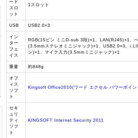
ード
1スロット
スロ
ット
USB
USB2.0×3
イン
RGB(15ピン ミニD-sub 3段)×1、LAN(RJ45)×
ター
(3.5mmステレオミニジャック)×1、USB2.0×3、i.LINK
フェ
ン)×1、マイク入力(3.5mmミニジャック)×1
イス
重量
約848g
オフ
ィス
Kingsoft Office2010(ワード エクセル パワーポイ
ソフ
ト
セキ
ュリ
ティ
KINGSOFT Internet Security 2011
ソフ
ト