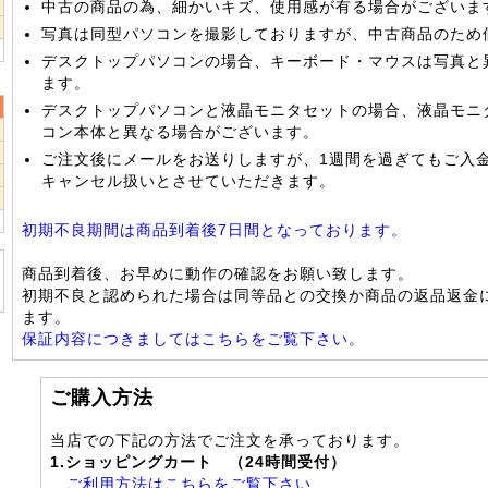
2
中古の商品の為、細かいキズ、使用感が有る場合がございま
9
写真は同型パソコンを撮影しておりますが、中古商品のため
デスクトップパソコンの場合、キーボード・マウスは写真と
ます。
デスクトップパソコンと液晶モニタセットの場合、液晶モニ
コン本体と異なる場合がございます。
2
ご注文後にメールをお送りしますが、1週間を過ぎてもご入
9
キャンセル扱いとさせていただきます。
6
初期不良期間は商品到着後7日間となっております。
商品到着後、お早めに動作の確認をお願い致します。
初期不良と認められた場合は同等品との交換か商品の返品返金
ます。
保証内容につきましてはこちらをご覧下さい。
ご購入方法
当店での下記の方法でご注文を承っております。
1.ショッピングカート （24時間受付）
ご利用方法はこちらをご覧下さい