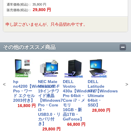
通常価格(税込)：
35,800
円
29,800
円
販売価格(税込)：
申し訳ございませんが、只今品切れ中です。
その他のオススメ商品
hp
NEC Mate
DELL
DELL
<
>
nc4200【WindowsXP
MK33L/E-F
Vostro
Latitude
Pro・ワー
19インチワ
430a【Windows7
XT2【Windows7
ド エクセル
イド液晶
Pro 64bit・
Ultimate
2003付き】
【Windows7
Core i7・メ
64bit・
Pro・Core
モリ
SSD】
16,800 円
i3・
16GB・新
28,000 円
USB3.0・リ
品1TB・
カバリ付
GeForce】
き】
66,800 円
29,800 円