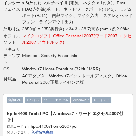
インター
x 3(外付けマルチベイII用電源コネクタ x 1付き)、Fast
フェイス
IrDA(赤外線)ポート、ネットワークポート(RJ45)、モデム
ポート(RJ11)、内蔵マイク、マイク入力、ステレオヘッド
フォン・ラインアウト出力
外形寸法
285(幅) x 235(奥行き) x 34.3 - 38.7(高さ)mm / 約2.08kg
オフィス
マイクロソフト Office Personal 2007(ワード2007 エクセ
ソフト
ル2007 アウトルック)
セキュリ
ティソフ
Microsoft Security Essentials
ト
OS
Windows7 Home Premium (32bit / MRR)
ACアダプタ、Windows7インストールディスク、Office
付属品
Personal 2007正規ライセンス版
無線LAN
モバイル
ワード エクセル
Windows 7
12.1インチ
hp tc4400 Tablet PC【Windows7・ワード エクセル2007付
き】
nhptc44007home2007per
商品コード：
入荷待ち商品
関連カテゴリ：