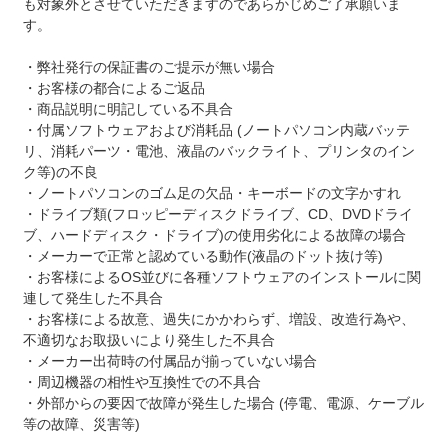
も対象外とさせていただきますのであらかじめご了承願いま
す。
・弊社発行の保証書のご提示が無い場合
・お客様の都合によるご返品
・商品説明に明記している不具合
・付属ソフトウェアおよび消耗品 (ノートパソコン内蔵バッテ
リ、消耗パーツ・電池、液晶のバックライト、プリンタのイン
ク等)の不良
・ノートパソコンのゴム足の欠品・キーボードの文字かすれ
・ドライブ類(フロッピーディスクドライブ、CD、DVDドライ
ブ、ハードディスク・ドライブ)の使用劣化による故障の場合
・メーカーで正常と認めている動作(液晶のドット抜け等)
・お客様によるOS並びに各種ソフトウェアのインストールに関
連して発生した不具合
・お客様による故意、過失にかかわらず、増設、改造行為や、
不適切なお取扱いにより発生した不具合
・メーカー出荷時の付属品が揃っていない場合
・周辺機器の相性や互換性での不具合
・外部からの要因で故障が発生した場合 (停電、電源、ケーブル
等の故障、災害等)