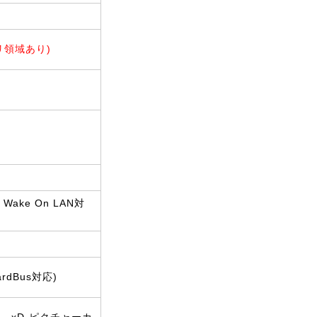
カバリ領域あり)
、Wake On LAN対
ardBus対応)