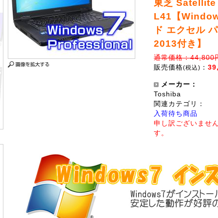
東芝 Satellite
L41【Windo
ド エクセル 
2013付き】
通常価格：44,800
販売価格
：
39
(税込)
メーカー：
Toshiba
関連カテゴリ：
入荷待ち商品
申し訳ございませ
す。