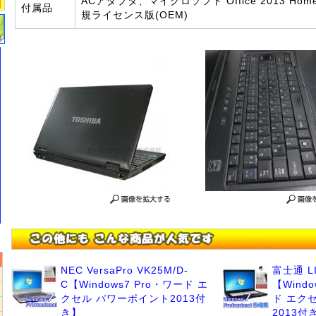
ACアダプタ、マイクロソフト Office 2013 Home a
付属品
規ライセンス版(OEM)
NEC VersaPro VK25M/D-
富士通 LI
C【Windows7 Pro・ワード エ
【Windo
クセル パワーポイント2013付
ド エク
5
き】
2013