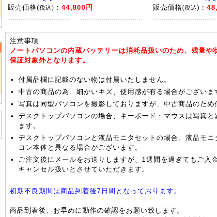
2
販売価格
：
44,800円
販売価格
：
48
(税込)
(税込)
9
注意事項
ノートパソコンの内蔵バッテリーは消耗品扱いのため、残量や
保証対象外となります。
2
9
付属品欄に記載のない物は付属いたしません。
6
中古の商品の為、細かいキズ、使用感が有る場合がございま
写真は同型パソコンを撮影しておりますが、中古商品のため
デスクトップパソコンの場合、キーボード・マウスは写真と
ます。
デスクトップパソコンと液晶モニタセットの場合、液晶モニ
コン本体と異なる場合がございます。
ご注文後にメールをお送りしますが、1週間を過ぎてもご入
キャンセル扱いとさせていただきます。
初期不良期間は商品到着後7日間となっております。
商品到着後、お早めに動作の確認をお願い致します。