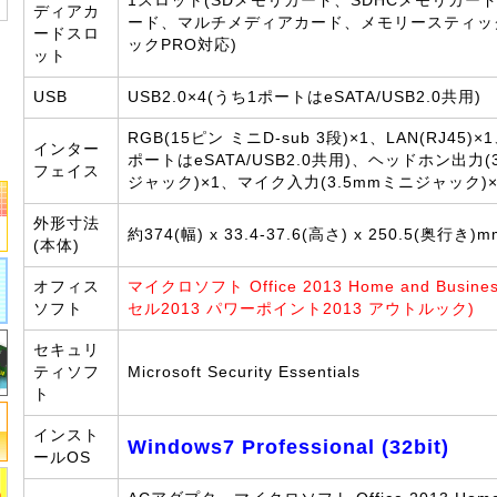
1スロット(SDメモリカード、SDHCメモリカード
ディアカ
ード、マルチメディアカード、メモリースティッ
ードスロ
ックPRO対応)
ット
USB
USB2.0×4(うち1ポートはeSATA/USB2.0共用)
RGB(15ピン ミニD-sub 3段)×1、LAN(RJ45)×
インター
ポートはeSATA/USB2.0共用)、ヘッドホン出力
フェイス
ジャック)×1、マイク入力(3.5mmミニジャック)×
外形寸法
約374(幅) x 33.4-37.6(高さ) x 250.5(奥行き)mm
(本体)
オフィス
マイクロソフト Office 2013 Home and Busin
ソフト
セル2013 パワーポイント2013 アウトルック)
セキュリ
ティソフ
Microsoft Security Essentials
ト
インスト
Windows7 Professional (32bit)
ールOS