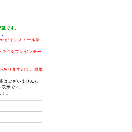
保証です。
です。
inessがインストール済
ト2013(プレゼンテー
リ領域がありますので、簡単
機能はございません)。
ット表示です。
ます。