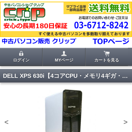
ログイン
MYページ
カートを見る
DELL XPS 630i【4コアCPU・メモリ4ギガ・新品グラボ付き】
<
>