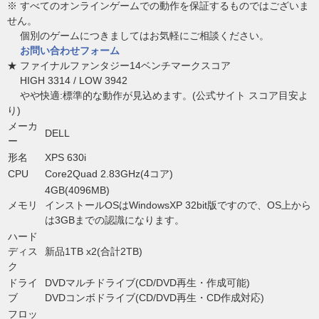
※ すべてのオンラインゲームでの動作を保証するものではございま
せん。
個別のゲームにつきましてはお気軽にご相談ください。
お問い合わせフォーム
★ ファイナルファンタジー14ベンチマークスコア
HIGH 3314 / LOW 3942
やや快適:標準的な動作が見込めます。(公式サイト スコア目安よ
り)
メーカ
DELL
ー
形名
XPS 630i
CPU
Core2Quad 2.83GHz(4コア)
4GB(4096MB)
メモリ
インストールOSはWindowsXP 32bit版ですので、OS上から
は3GBまでの認識になります。
ハード
ディス
新品1TB x2(合計2TB)
ク
ドライ
DVDマルチドライブ(CD/DVD再生・作成可能)
ブ
DVDコンボドライブ(CD/DVD再生・CD作成対応)
フロッ