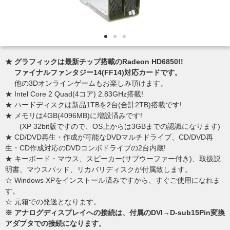
★ グラフィックは最新チップ搭載のRadeon HD6850!!
ファイナルファンタジー14(FF14)対応カードです。
他の3Dオンラインゲームもお楽しみ頂けます。
★ Intel Core 2 Quad(4コア) 2.83GHz搭載!
★ ハードディスクは新品1TBを2台(合計2TB)搭載です!
★ メモリは4GB(4096MB)に増設済みです!
(XP 32bit版ですので、OS上からは3GBまでの認識になります)
★ CD/DVD再生・作成が可能なDVDマルチドライブ、CD/DVD再
生・CD作成対応のDVDコンボドライブの2台内蔵!
★ キーボード・マウス、スピーカー(サブウーファー付き)、取扱説
明書、マウスパッド、リカバリディスクが付属致します。
☆ Windows XPをインストール済みですから、すぐご使用になれま
す。
☆ 元箱での発送となります。
※ アナログディスプレイへの接続は、付属のDVI→D-sub15Pin変換
アダプタでの接続になります。