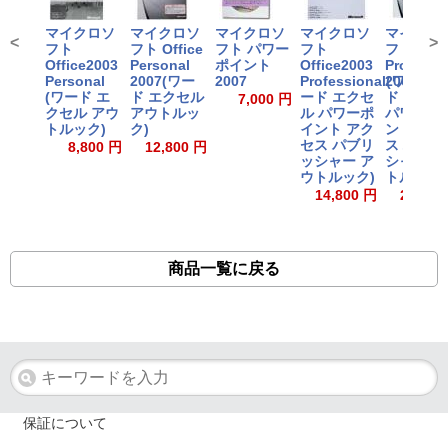
マイクロソ
マイクロソ
マイクロソ
マイクロソ
マイクロ
<
>
フト
フト Office
フト パワー
フト
フト Offi
Office2003
Personal
ポイント
Office2003
Professi
Personal
2007(ワー
2007
Professional(ワ
2007(ワ
(ワード エ
ド エクセル
ード エクセ
ド エクセ
7,000 円
クセル アウ
アウトルッ
ル パワーポ
パワーポ
トルック)
ク)
イント アク
ント アク
セス パブリ
ス パブリ
8,800 円
12,800 円
ッシャー ア
シャー ア
ウトルック)
トルック)
14,800 円
26,800
商品一覧に戻る
保証について