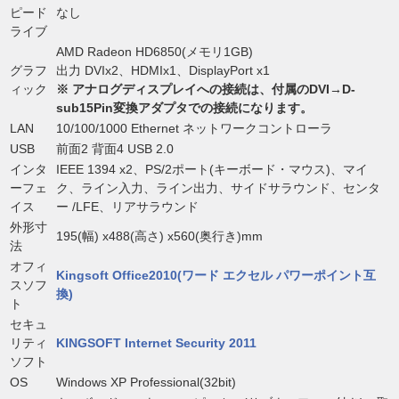
ピード
なし
ライブ
AMD Radeon HD6850(メモリ1GB)
グラフ
出力 DVIx2、HDMIx1、DisplayPort x1
ィック
※ アナログディスプレイへの接続は、付属のDVI→D-
sub15Pin変換アダプタでの接続になります。
LAN
10/100/1000 Ethernet ネットワークコントローラ
USB
前面2 背面4 USB 2.0
インタ
IEEE 1394 x2、PS/2ポート(キーボード・マウス)、マイ
ーフェ
ク、ライン入力、ライン出力、サイドサラウンド、センタ
イス
ー /LFE、リアサラウンド
外形寸
195(幅) x488(高さ) x560(奥行き)mm
法
オフィ
Kingsoft Office2010(ワード エクセル パワーポイント互
スソフ
換)
ト
セキュ
リティ
KINGSOFT Internet Security 2011
ソフト
OS
Windows XP Professional(32bit)