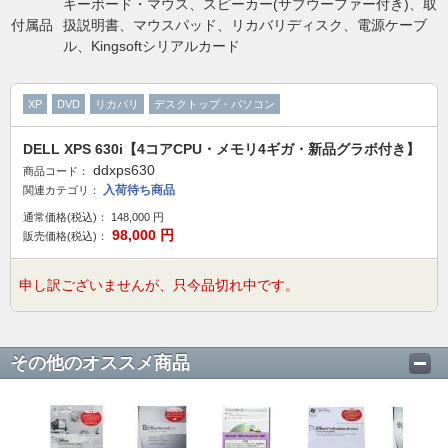
キーボード・マウス、スピーカー(サブウーファー付き)、取
付属品
扱説明書、マウスパッド、リカバリディスク、電源ケーブ
ル、Kingsoftシリアルカード
XP
DVD
リカバリ
デスクトップ・パソコン
DELL XPS 630i【4コアCPU・メモリ4ギガ・新品グラボ付き】
ddxps630
商品コード：
入荷待ち商品
関連カテゴリ：
通常価格(税込)：
148,000
円
98,000
円
販売価格(税込)：
申し訳ございませんが、只今品切れ中です。
その他のオススメ商品