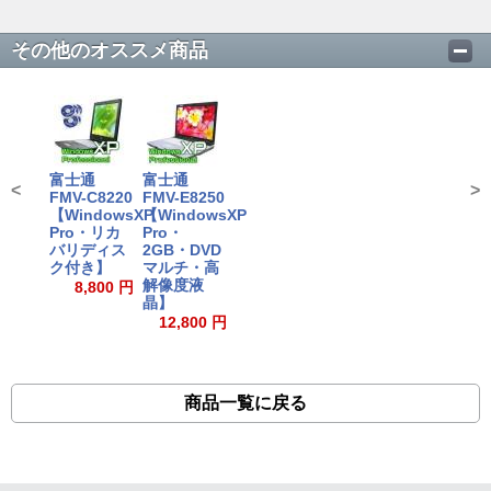
その他のオススメ商品
富士通
富士通
<
>
FMV-C8220
FMV-E8250
【WindowsXP
【WindowsXP
Pro・リカ
Pro・
バリディス
2GB・DVD
ク付き】
マルチ・高
解像度液
8,800 円
晶】
12,800 円
商品一覧に戻る