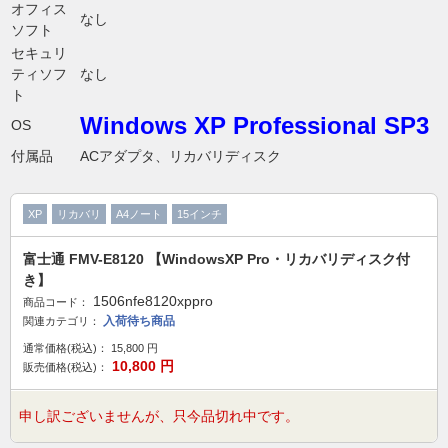
オフィス
なし
ソフト
セキュリ
ティソフ
なし
ト
Windows XP Professional SP3
OS
付属品
ACアダプタ、リカバリディスク
XP
リカバリ
A4ノート
15インチ
富士通 FMV-E8120 【WindowsXP Pro・リカバリディスク付
き】
1506nfe8120xppro
商品コード：
入荷待ち商品
関連カテゴリ：
通常価格(税込)：
15,800
円
10,800
円
販売価格(税込)：
申し訳ございませんが、只今品切れ中です。