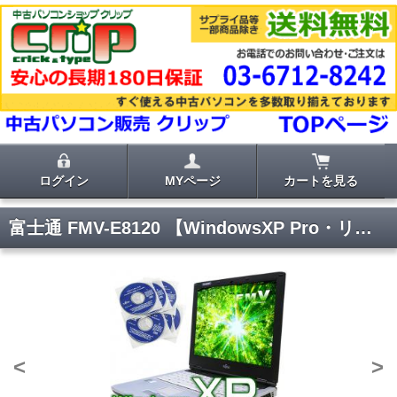
ログイン
MYページ
カートを見る
富士通 FMV-E8120 【WindowsXP Pro・リカバリディスク付き】
<
>