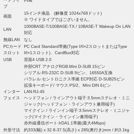
ードライ
内蔵
ブ
15インチ液晶 (解像度 1024x768ドット)
画面
※ ワイドタイプではございません。
1000BASE-T/100BASE-TX / 10BASE-T Wakeup On LAN
LAN
対応
無線LAN
なし
PCカード
PC Card Standard準拠(Type I/II×2スロットまたはType
スロット
III×1スロット)、CardBus対応
USB
背面4 USB 2.0
外部CRT アナログRGB:Mini D-SUB 15ピン
シリアル:RS-232C D-SUB 9ピン、16550A互換
パラレル:セントロニクス準拠 ECP対応 D-SUB25ピン
拡張キーボード/ マウス:PS/2、MIni DIN 6ピン
インター
LAN:RJ-45
フェイス
ヘッドフォン / ラインアウト端子:3.5mmステレオ・ミニ
ジャック(ヘッドフォン・ラインアウト兼用端子)
マイクイン / ラインイン端子:3.5mmステレオ・ミニジャ
ック(マイクイン・ラインイン兼用端子)
赤外線通信ポート:IrDA1.1準拠(最大4Mbps)
外形寸法
約333(幅) x 32.8-37.5(高さ) x 285(奥行き)mm / 約3.1kg