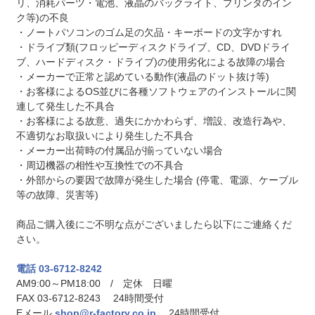
リ、消耗パーツ・電池、液晶のバックライト、プリンタのイン
ク等)の不良
・ノートパソコンのゴム足の欠品・キーボードの文字かすれ
・ドライブ類(フロッピーディスクドライブ、CD、DVDドライ
ブ、ハードディスク・ドライブ)の使用劣化による故障の場合
・メーカーで正常と認めている動作(液晶のドット抜け等)
・お客様によるOS並びに各種ソフトウェアのインストールに関
連して発生した不具合
・お客様による故意、過失にかかわらず、増設、改造行為や、
不適切なお取扱いにより発生した不具合
・メーカー出荷時の付属品が揃っていない場合
・周辺機器の相性や互換性での不具合
・外部からの要因で故障が発生した場合 (停電、電源、ケーブル
等の故障、災害等)
商品ご購入後にご不明な点がございましたら以下にご連絡くだ
さい。
電話 03-6712-8242
AM9:00～PM18:00 / 定休 日曜
FAX 03-6712-8243 24時間受付
Eメール
shop@r-factory.co.jp
24時間受付