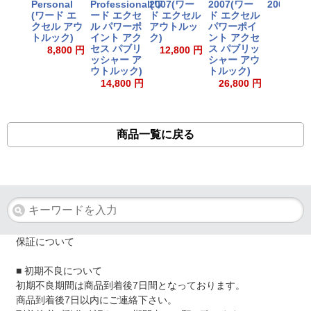
Personal
Professional(ワ
2007(ワー
2007(ワー
2007
(ワード エ
ード エクセ
ド エクセル
ド エクセル
7,000
クセル アウ
ル パワーポ
アウトルッ
パワーポイ
トルック)
イント アク
ク)
ント アクセ
セス パブリ
ス パブリッ
8,800 円
12,800 円
ッシャー ア
シャー アウ
ウトルック)
トルック)
14,800 円
26,800 円
商品一覧に戻る
保証について
■ 初期不良について
初期不良期間は商品到着後7日間となっております。
商品到着後7日以内にご連絡下さい。