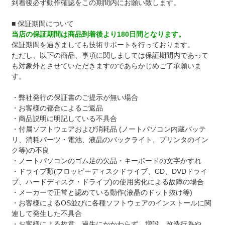
到着後必ず動作確認をこの期間内にお願い致します。
■ 保証期間について
当店の保証期間は商品到着後より180日間となります。
保証期間を過ぎましても技術サポートを行っております。
ただし、以下の商品、事項に関しましては保証期間内であって
も対象外とさせていただきますのであらかじめご了承願いま
す。
・弊社発行の保証書のご提示が無い場合
・お客様の都合によるご返品
・商品説明に明記している不具合
・付属ソフトウェアおよび消耗品 (ノートパソコン内蔵バッテ
リ、消耗パーツ・電池、液晶のバックライト、プリンタのイン
ク等)の不良
・ノートパソコンのゴム足の欠品・キーボードの文字かすれ
・ドライブ類(フロッピーディスクドライブ、CD、DVDドライ
ブ、ハードディスク・ドライブ)の使用劣化による故障の場合
・メーカーで正常と認めている動作(液晶のドット抜け等)
・お客様によるOS並びに各種ソフトウェアのインストールに関
連して発生した不具合
・お客様による故意、過失にかかわらず、増設、改造行為や、