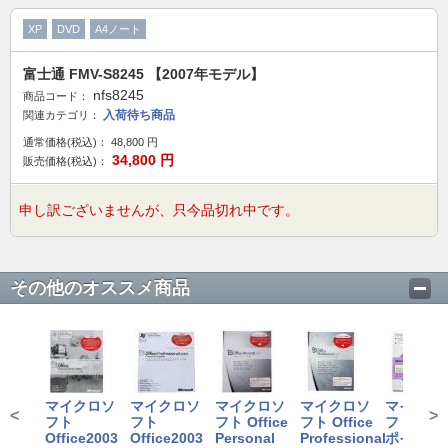
XP
DVD
A4ノート
富士通 FMV-S8245 【2007年モデル】
nfs8245
商品コード：
入荷待ち商品
関連カテゴリ：
通常価格(税込)：
48,800
円
34,800
円
販売価格(税込)：
申し訳ございませんが、只今品切れ中です。
その他のオススメ商品
マイクロソ
マイクロソ
マイクロソ
マイクロソ
マイクロ
<
>
フト
フト
フト Office
フト Office
フト パワ
Office2003
Office2003
Personal
Professional
ポイント