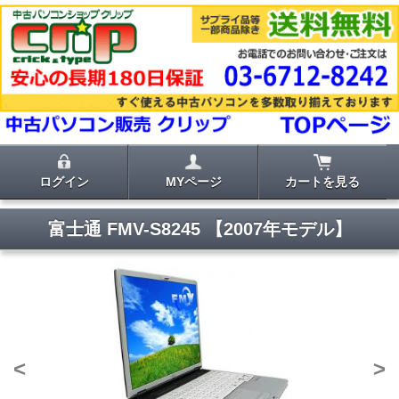
ログイン
MYページ
カートを見る
富士通 FMV-S8245 【2007年モデル】
<
>