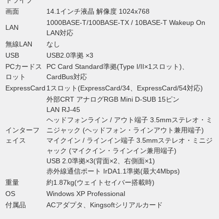
ドライブ
画面
14.1インチ液晶 解像度 1024x768
1000BASE-T/100BASE-TX / 10BASE-T Wakeup On
LAN
LAN対応
無線LAN
なし
USB
USB2.0準拠 ×3
PCカードス
PC Card Standard準拠(Type I/II×1スロット)、
ロット
CardBus対応
ExpressCard
1スロット(ExpressCard/34、ExpressCard/54対応)
外部CRT アナログRGB Mini D-SUB 15ピン
LAN RJ-45
ヘッドフォンライン / アウト端子 3.5mmステレオ・ミ
インターフ
ニジャック (ヘッドフォン・ラインアウト兼用端子)
ェイス
マイクイン / ラインイン端子 3.5mmステレオ・ミニジ
ャック (マイクイン・ラインイン兼用端子)
USB 2.0準拠×3(背面×2、右側面×1)
赤外線通信ポート IrDA1.1準拠(最大4Mbps)
重量
約1.87kg(ウェイトセイバー搭載時)
OS
Windows XP Professional
付属品
ACアダプタ、Kingsoftシリアルカード