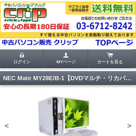
ログイン
MYページ
カートを見る
NEC Mate MY28E/B-1【DVDマルチ・リカバリ付き・17インチ液晶セット】
<
>