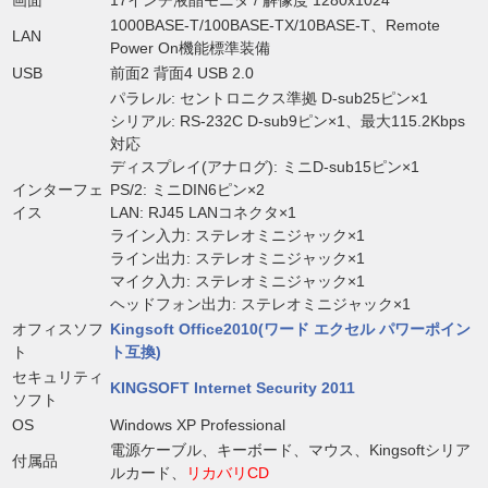
画面
17インチ液晶モニタ / 解像度 1280x1024
1000BASE-T/100BASE-TX/10BASE-T、Remote
LAN
Power On機能標準装備
USB
前面2 背面4 USB 2.0
パラレル: セントロニクス準拠 D-sub25ピン×1
シリアル: RS-232C D-sub9ピン×1、最大115.2Kbps
対応
ディスプレイ(アナログ): ミニD-sub15ピン×1
インターフェ
PS/2: ミニDIN6ピン×2
イス
LAN: RJ45 LANコネクタ×1
ライン入力: ステレオミニジャック×1
ライン出力: ステレオミニジャック×1
マイク入力: ステレオミニジャック×1
ヘッドフォン出力: ステレオミニジャック×1
オフィスソフ
Kingsoft Office2010(ワード エクセル パワーポイン
ト
ト互換)
セキュリティ
KINGSOFT Internet Security 2011
ソフト
OS
Windows XP Professional
電源ケーブル、キーボード、マウス、Kingsoftシリア
付属品
ルカード、
リカバリCD