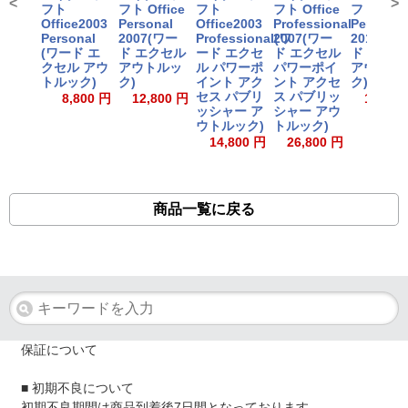
<
>
フト
フト Office
フト
フト Office
フト Offi
Office2003
Personal
Office2003
Professional
Personal
Personal
2007(ワー
Professional(ワ
2007(ワー
2010(ワ
(ワード エ
ド エクセル
ード エクセ
ド エクセル
ド エクセ
クセル アウ
アウトルッ
ル パワーポ
パワーポイ
アウトル
トルック)
ク)
イント アク
ント アクセ
ク)
セス パブリ
ス パブリッ
8,800 円
12,800 円
14,800
ッシャー ア
シャー アウ
ウトルック)
トルック)
14,800 円
26,800 円
商品一覧に戻る
保証について
■ 初期不良について
初期不良期間は商品到着後7日間となっております。