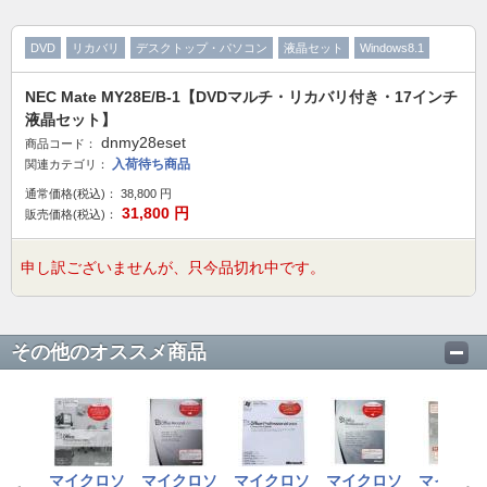
DVD
リカバリ
デスクトップ・パソコン
液晶セット
Windows8.1
NEC Mate MY28E/B-1【DVDマルチ・リカバリ付き・17インチ
液晶セット】
dnmy28eset
商品コード：
入荷待ち商品
関連カテゴリ：
通常価格(税込)：
38,800
円
31,800
円
販売価格(税込)：
申し訳ございませんが、只今品切れ中です。
その他のオススメ商品
マイクロソ
マイクロソ
マイクロソ
マイクロソ
マイクロ