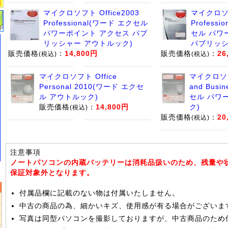
マイクロソフト Office2003
マイクロソフ
Professional(ワード エクセル
Professi
パワーポイント アクセス パブ
セル パワ
リッシャー アウトルック)
パブリッシ
販売価格
：
14,800円
販売価格
：
26
(税込)
(税込)
マイクロソフト Office
マイクロソフト
Personal 2010(ワード エクセ
and Busi
ル アウトルック)
セル パワ
販売価格
：
14,800円
ク)
(税込)
販売価格
：
20
(税込)
注意事項
ノートパソコンの内蔵バッテリーは消耗品扱いのため、残量や
保証対象外となります。
付属品欄に記載のない物は付属いたしません。
中古の商品の為、細かいキズ、使用感が有る場合がございま
写真は同型パソコンを撮影しておりますが、中古商品のため
5