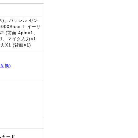
(オス)、パラレル:セン
000Base-T イーサ
2 (前面 4pin×1、
2)×1、マイク入力×1
X1 (背面×1)
ト互換)
ルカード