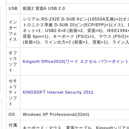
USB
前面2 背面6 USB 2.0
シリアル:RS-232E D-SUB 9ピン(16550A互換)×2
イン
トロニクス準拠 D-SUB 25ピン(ECP/EPP)×1(メス)、1
ター
ネット×1、USB2.0×8 (前面×2、背面×6)、IEEE1394×
フェ
背面 6pin×1)、キーボード (PS/2)×1、マウス (PS/
イス
(前面×1)、ライン出力×2 (前面×1、背面×1)、ライン入力
オフ
ィス
Kingsoft Office2010(ワード エクセル パワーポイン
ソフ
ト
セキ
ュリ
ティ
KINGSOFT Internet Security 2011
ソフ
ト
OS
Windows XP Professional(32bit)
付属
キーボード・マウス、電源ケーブル、Kingsoftシリア