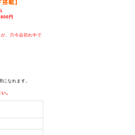
ド搭載】
円
,800円
んが、只今品切れ中で
ご使用になれます。
さい。