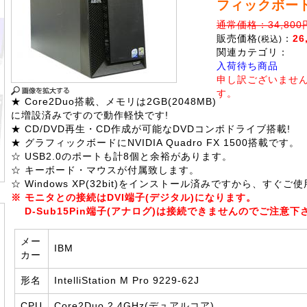
フィックボー
通常価格：34,800
販売価格
：
26
(税込)
関連カテゴリ：
入荷待ち商品
申し訳ございませ
す。
★ Core2Duo搭載、メモリは2GB(2048MB)
に増設済みですので動作軽快です!
★ CD/DVD再生・CD作成が可能なDVDコンボドライブ搭載!
★ グラフィックボードにNVIDIA Quadro FX 1500搭載です。
☆ USB2.0のポートも計8個と余裕があります。
☆ キーボード・マウスが付属致します。
☆ Windows XP(32bit)をインストール済みですから、すぐ
※ モニタとの接続はDVI端子(デジタル)になります。
D-Sub15Pin端子(アナログ)は接続できませんのでご注意下
メー
IBM
カー
形名
IntelliStation M Pro 9229-62J
CPU
Core2Duo 2.4GHz(デュアルコア)