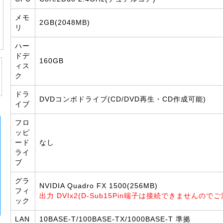
メモ
2GB(2048MB)
リ
ハー
ドデ
160GB
ィス
ク
ドラ
DVDコンボドライブ(CD/DVD再生・CD作成可能)
イブ
フロ
ッピ
ード
なし
ライ
ブ
グラ
NVIDIA Quadro FX 1500(256MB)
フィ
出力 DVIx2(D-Sub15Pin端子は接続できませんので
ック
LAN
10BASE-T/100BASE-TX/1000BASE-T 準拠