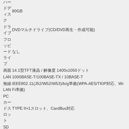
ハー
ドデ
80GB
ィス
ク
ドラ
DVDマルチドライブ(CD/DVD再生・作成可能)
イブ
フロ
ッピ
ード
なし
ライ
ブ
画面
14.1型TFT液晶 / 解像度 1400x1050ドット
LAN
1000BASE-T/100BASE-TX / 10BASE-T
無線
IEEE802.11(J52/W52/W53)/b/g準拠(WPA-AES/TKIP対応、Wi-
LAN
Fi準拠)
PC
カー
ドス
TYPE II×1スロット、CardBus対応
ロッ
ト
SD