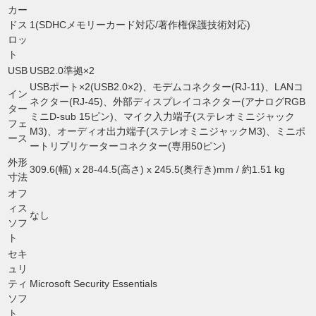
カー
ドス
1(SDHCメモリーカード対応/著作権保護技術対応)
ロッ
ト
USB
USB2.0準拠×2
USBポート×2(USB2.0×2)、モデムコネクター(RJ-11)、LANコ
イン
ネクター(RJ-45)、外部ディスプレイコネクター(アナログRGB
ター
ミニD-sub 15ピン)、マイク入力端子(ステレオミニジャック
フェ
M3)、オーディオ出力端子(ステレオミニジャックM3)、ミニポ
ース
ートリプリケーターコネクター(専用50ピン)
外形
309.6(幅) x 28-44.5(高さ) x 245.5(奥行き)mm / 約1.51 kg
寸法
オフ
ィス
なし
ソフ
ト
セキ
ュリ
ティ
Microsoft Security Essentials
ソフ
ト