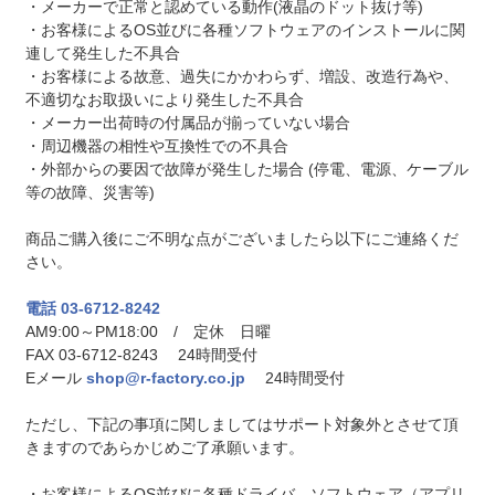
・メーカーで正常と認めている動作(液晶のドット抜け等)
・お客様によるOS並びに各種ソフトウェアのインストールに関
連して発生した不具合
・お客様による故意、過失にかかわらず、増設、改造行為や、
不適切なお取扱いにより発生した不具合
・メーカー出荷時の付属品が揃っていない場合
・周辺機器の相性や互換性での不具合
・外部からの要因で故障が発生した場合 (停電、電源、ケーブル
等の故障、災害等)
商品ご購入後にご不明な点がございましたら以下にご連絡くだ
さい。
電話 03-6712-8242
AM9:00～PM18:00 / 定休 日曜
FAX 03-6712-8243 24時間受付
Eメール
shop@r-factory.co.jp
24時間受付
ただし、下記の事項に関しましてはサポート対象外とさせて頂
きますのであらかじめご了承願います。
・お客様によるOS並びに各種ドライバ、ソフトウェア（アプリ