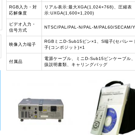
RGB入力・対
リアル表示:最大XGA(1,024×768)、圧縮表
応解像度
示:UXGA(1,600×1,200)
ビデオ入力・
NTSC/PAL/PAL-N/PAL-M/PAL60/SECAM/Y
信号方式
RGBミニD-Sub15ピン×1、S端子(セパレー
映像入力端子
子(コンポジット)×1
電源ケーブル、ミニD-Sub15ピンケーブル
付属品
扱説明書類、キャリングバッグ