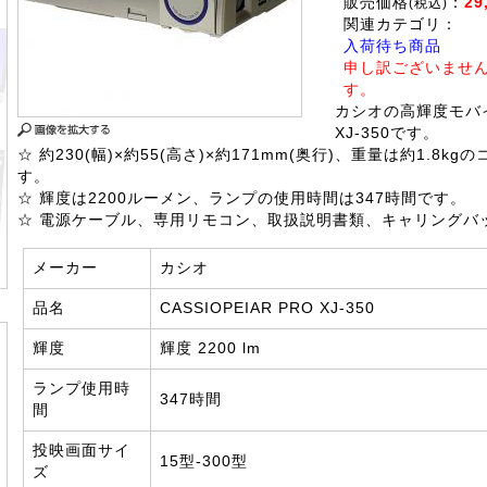
販売価格
：
29
(税込)
関連カテゴリ：
入荷待ち商品
申し訳ございませ
す。
カシオの高輝度モバ
XJ-350です。
☆ 約230(幅)×約55(高さ)×約171mm(奥行)、重量は約1.8k
す。
☆ 輝度は2200ルーメン、ランプの使用時間は347時間です。
☆ 電源ケーブル、専用リモコン、取扱説明書類、キャリングバ
メーカー
カシオ
品名
CASSIOPEIAR PRO XJ-350
輝度
輝度 2200 lm
ランプ使用時
347時間
間
投映画面サイ
15型-300型
ズ