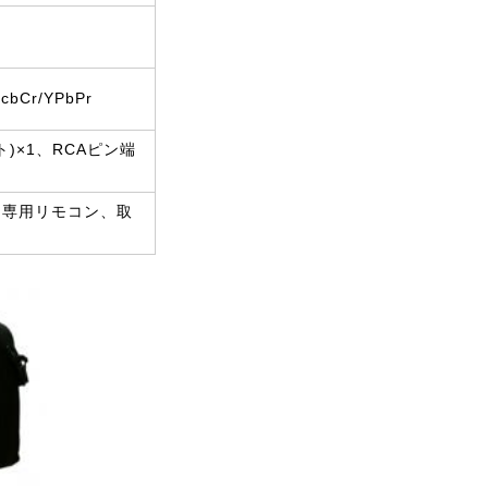
cbCr/YPbPr
ト)×1、RCAピン端
、専用リモコン、取