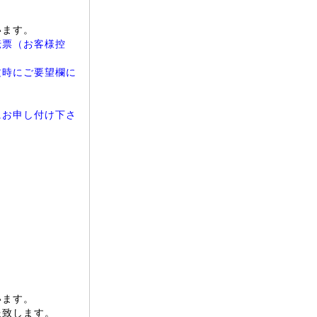
。
います。
伝票（お客様控
文時にご要望欄に
にお申し付け下さ
。
います。
送致します。