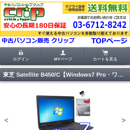
ログイン
MYページ
カートを見る
東芝 Satellite B450/C【Windows7 Pro・ワード エクセル 2007付き】
<
>