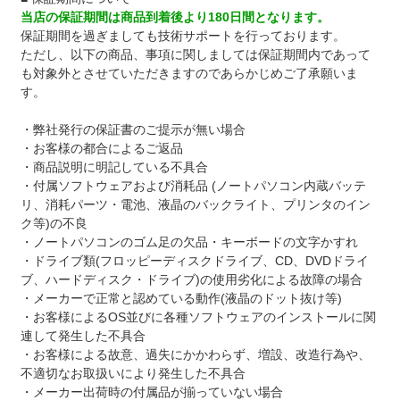
当店の保証期間は商品到着後より180日間となります。
保証期間を過ぎましても技術サポートを行っております。
ただし、以下の商品、事項に関しましては保証期間内であって
も対象外とさせていただきますのであらかじめご了承願いま
す。
・弊社発行の保証書のご提示が無い場合
・お客様の都合によるご返品
・商品説明に明記している不具合
・付属ソフトウェアおよび消耗品 (ノートパソコン内蔵バッテ
リ、消耗パーツ・電池、液晶のバックライト、プリンタのイン
ク等)の不良
・ノートパソコンのゴム足の欠品・キーボードの文字かすれ
・ドライブ類(フロッピーディスクドライブ、CD、DVDドライ
ブ、ハードディスク・ドライブ)の使用劣化による故障の場合
・メーカーで正常と認めている動作(液晶のドット抜け等)
・お客様によるOS並びに各種ソフトウェアのインストールに関
連して発生した不具合
・お客様による故意、過失にかかわらず、増設、改造行為や、
不適切なお取扱いにより発生した不具合
・メーカー出荷時の付属品が揃っていない場合