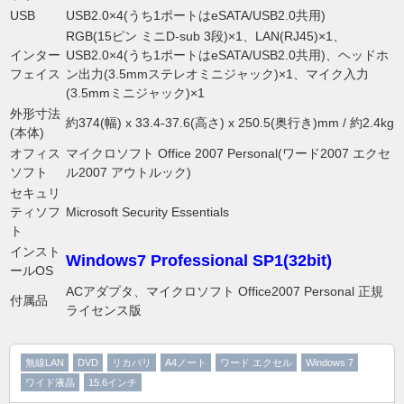
USB
USB2.0×4(うち1ポートはeSATA/USB2.0共用)
RGB(15ピン ミニD-sub 3段)×1、LAN(RJ45)×1、
インター
USB2.0×4(うち1ポートはeSATA/USB2.0共用)、ヘッドホ
フェイス
ン出力(3.5mmステレオミニジャック)×1、マイク入力
(3.5mmミニジャック)×1
外形寸法
約374(幅) x 33.4-37.6(高さ) x 250.5(奥行き)mm / 約2.4kg
(本体)
オフィス
マイクロソフト Office 2007 Personal(ワード2007 エクセ
ソフト
ル2007 アウトルック)
セキュリ
ティソフ
Microsoft Security Essentials
ト
インスト
Windows7 Professional SP1(32bit)
ールOS
ACアダプタ、マイクロソフト Office2007 Personal 正規
付属品
ライセンス版
無線LAN
DVD
リカバリ
A4ノート
ワード エクセル
Windows 7
ワイド液晶
15.6インチ