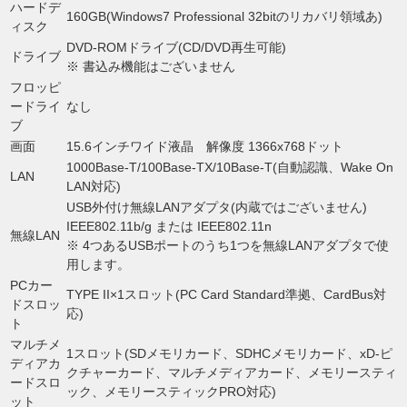
ハードデ
160GB(Windows7 Professional 32bitのリカバリ領域あ)
ィスク
DVD-ROMドライブ(CD/DVD再生可能)
ドライブ
※ 書込み機能はございません
フロッピ
ードライ
なし
ブ
画面
15.6インチワイド液晶 解像度 1366x768ドット
1000Base-T/100Base-TX/10Base-T(自動認識、Wake On
LAN
LAN対応)
USB外付け無線LANアダプタ(内蔵ではございません)
IEEE802.11b/g または IEEE802.11n
無線LAN
※ 4つあるUSBポートのうち1つを無線LANアダプタで使
用します。
PCカー
TYPE II×1スロット(PC Card Standard準拠、CardBus対
ドスロッ
応)
ト
マルチメ
1スロット(SDメモリカード、SDHCメモリカード、xD-ピ
ディアカ
クチャーカード、マルチメディアカード、メモリースティ
ードスロ
ック、メモリースティックPRO対応)
ット