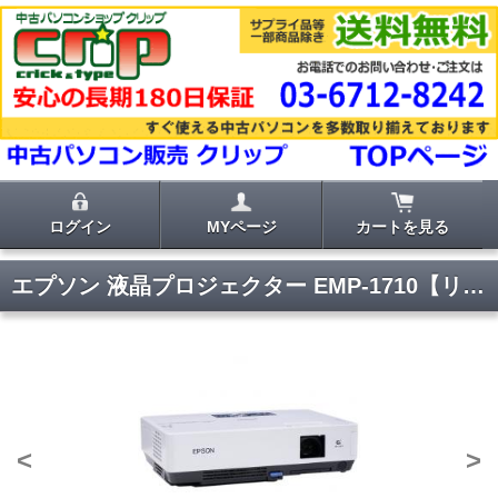
ログイン
MYページ
カートを見る
エプソン 液晶プロジェクター EMP-1710【リモコン・バッグ付き】
<
>