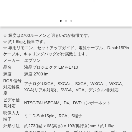
☆ 輝度は2700ルーメンと明るいのが特徴です。
☆ 約1.6kgと軽量です。
☆ 専用リモコン、セットアップガイド、電源ケーブル、D-sub15Pin
ケーブル、キャリングバッグが付属致します。
メーカー
エプソン
品名
液晶プロジェクタ EMP-1710
輝度
輝度 2700 lm
RGB 信号
アナログ:UXGA、SXGA+、SXGA、WXGA+、WXGA、
対応解像
XGA(リアル対応)、SVGA、VGA、デジタル:非対応
度
ビデオ信
NTSC/PAL/SECAM、D4、DVDコンポーネント
号対応
映像入力
ミニD-Sub15pin、RCA、S端子
端子
外形寸法
約273(幅) x 68(高さ) x 193(奥行き)mm / 約1.6kg