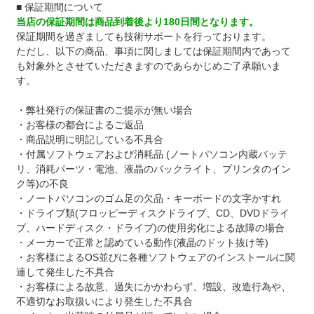
■ 保証期間について
当店の保証期間は商品到着後より180日間となります。
保証期間を過ぎましても技術サポートを行っております。
ただし、以下の商品、事項に関しましては保証期間内であって
も対象外とさせていただきますのであらかじめご了承願いま
す。
・弊社発行の保証書のご提示が無い場合
・お客様の都合によるご返品
・商品説明に明記している不具合
・付属ソフトウェアおよび消耗品 (ノートパソコン内蔵バッテ
リ、消耗パーツ・電池、液晶のバックライト、プリンタのイン
ク等)の不良
・ノートパソコンのゴム足の欠品・キーボードの文字かすれ
・ドライブ類(フロッピーディスクドライブ、CD、DVDドライ
ブ、ハードディスク・ドライブ)の使用劣化による故障の場合
・メーカーで正常と認めている動作(液晶のドット抜け等)
・お客様によるOS並びに各種ソフトウェアのインストールに関
連して発生した不具合
・お客様による故意、過失にかかわらず、増設、改造行為や、
不適切なお取扱いにより発生した不具合