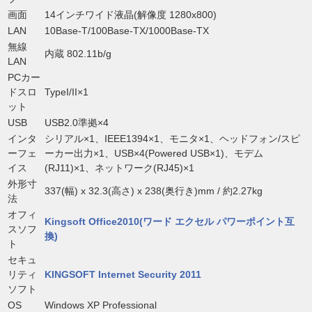
画面
14インチワイド液晶(解像度 1280x800)
LAN
10Base-T/100Base-TX/1000Base-TX
無線
内蔵 802.11b/g
LAN
PCカー
ドスロ
TypeI/II×1
ット
USB
USB2.0準拠×4
インタ
シリアル×1、IEEE1394×1、モニタ×1、ヘッドフォン/スピ
ーフェ
ーカー出力×1、USB×4(Powered USB×1)、モデム
イス
(RJ11)×1、ネットワーク(RJ45)×1
外形寸
337(幅) x 32.3(高さ) x 238(奥行き)mm / 約2.27kg
法
オフィ
Kingsoft Office2010(ワード エクセル パワーポイント互
スソフ
換)
ト
セキュ
リティ
KINGSOFT Internet Security 2011
ソフト
OS
Windows XP Professional