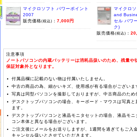
マイクロソフト パワーポイント
マイクロソフト
2007
and Busi
販売価格
：
7,000円
セル パワ
(税込)
ク)
販売価格
：
20
(税込)
注意事項
ノートパソコンの内蔵バッテリーは消耗品扱いのため、残量や
保証対象外となります。
付属品欄に記載のない物は付属いたしません。
中古の商品の為、細かいキズ、使用感が有る場合がございま
写真は同型パソコンを撮影しておりますが、中古商品のため
デスクトップパソコンの場合、キーボード・マウスは写真と
ます。
デスクトップパソコンと液晶モニタセットの場合、液晶モニ
コン本体と異なる場合がございます。
ご注文後にメールをお送りしますが、1週間を過ぎてもご入
5
キャンセル扱いとさせていただきます。