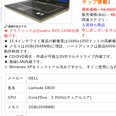
チップ搭載】
通常価格：56,800
販売価格
：
48
(税込)
関連カテゴリ：
入荷待ち商品
申し訳ございませ
★ グラフィックはQuadro NVS 120Mを搭
す。
載です。
★ 15.4インチワイド液晶の解像度は1680x1050ドットの高解
★ メモリは2GB(2048MB)に増設、ハードディスクは新品50
動作軽快です。
★ CD/DVD再生・作成が可能なDVDマルチドライブ内蔵です。
★ 無線LAN内蔵です。
☆ Windows XPをインストール済みですから、すぐご使用にな
メーカー
DELL
形名
Latitude D820
CPU
Core2Duo 2.0GHz(デュアルコア)
メモリ
2GB(2048MB)