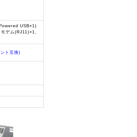
wered USB×1)
デム(RJ11)×1、
ポイント互換)