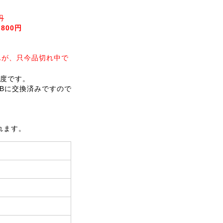
円
,800円
んが、只今品切れ中で
像度です。
0GBに交換済みですので
れます。