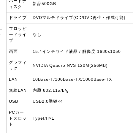
ハードデ
新品500GB
ィスク
ドライブ
DVDマルチドライブ(CD/DVD再生・作成可能)
フロッピ
ードライ
なし
ブ
画面
15.4インチワイド液晶 / 解像度 1680x1050
グラフィ
NVIDIA Quadro NVS 120M(256MB)
ック
LAN
10Base-T/100Base-TX/1000Base-TX
無線LAN
内蔵 802.11a/b/g
USB
USB2.0準拠×4
PCカー
ドスロッ
TypeI/II×1
ト