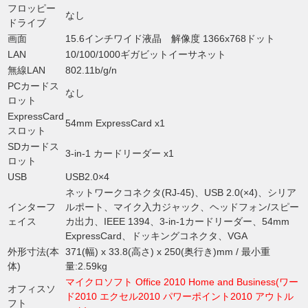
フロッピー
なし
ドライブ
画面
15.6インチワイド液晶 解像度 1366x768ドット
LAN
10/100/1000ギガビットイーサネット
無線LAN
802.11b/g/n
PCカードス
なし
ロット
ExpressCard
54mm ExpressCard x1
スロット
SDカードス
3-in-1 カードリーダー x1
ロット
USB
USB2.0×4
ネットワークコネクタ(RJ-45)、USB 2.0(×4)、シリア
インターフ
ルポート、マイク入力ジャック、ヘッドフォン/スピー
ェイス
カ出力、IEEE 1394、3-in-1カードリーダー、54mm
ExpressCard、ドッキングコネクタ、VGA
外形寸法(本
371(幅) x 33.8(高さ) x 250(奥行き)mm / 最小重
体)
量:2.59kg
マイクロソフト Office 2010 Home and Business(ワー
オフィスソ
ド2010 エクセル2010 パワーポイント2010 アウトル
フト