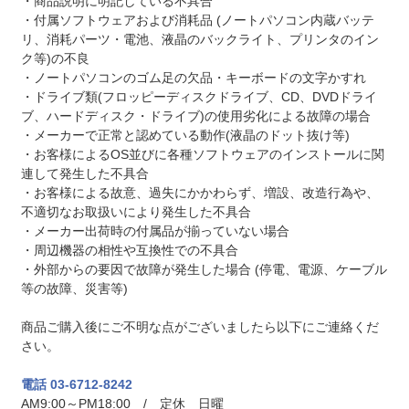
・商品説明に明記している不具合
・付属ソフトウェアおよび消耗品 (ノートパソコン内蔵バッテ
リ、消耗パーツ・電池、液晶のバックライト、プリンタのイン
ク等)の不良
・ノートパソコンのゴム足の欠品・キーボードの文字かすれ
・ドライブ類(フロッピーディスクドライブ、CD、DVDドライ
ブ、ハードディスク・ドライブ)の使用劣化による故障の場合
・メーカーで正常と認めている動作(液晶のドット抜け等)
・お客様によるOS並びに各種ソフトウェアのインストールに関
連して発生した不具合
・お客様による故意、過失にかかわらず、増設、改造行為や、
不適切なお取扱いにより発生した不具合
・メーカー出荷時の付属品が揃っていない場合
・周辺機器の相性や互換性での不具合
・外部からの要因で故障が発生した場合 (停電、電源、ケーブル
等の故障、災害等)
商品ご購入後にご不明な点がございましたら以下にご連絡くだ
さい。
電話 03-6712-8242
AM9:00～PM18:00 / 定休 日曜