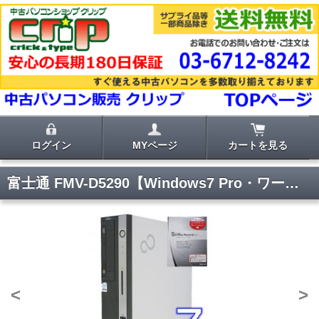
ログイン
MYページ
カートを見る
富士通 FMV-D5290【Windows7 Pro・ワード エクセル2007付き】
<
>