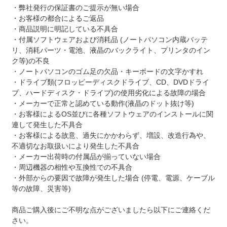
・弊社発行の保証書のご提示が無い場合
・お客様の都合によるご返品
・商品説明に明記している不具合
・付属ソフトウェアおよび消耗品 (ノートパソコン内蔵バッテ
リ、消耗パーツ・電池、液晶のバックライト、プリンタのイン
ク等)の不良
・ノートパソコンのゴム足の欠品・キーボードの文字かすれ
・ドライブ類(フロッピーディスクドライブ、CD、DVDドライ
ブ、ハードディスク・ドライブ)の使用劣化による故障の場合
・メーカーで正常と認めている動作(液晶のドット抜け等)
・お客様によるOS並びに各種ソフトウェアのインストールに関
連して発生した不具合
・お客様による故意、過失にかかわらず、増設、改造行為や、
不適切なお取扱いにより発生した不具合
・メーカー出荷時の付属品が揃っていない場合
・周辺機器の相性や互換性での不具合
・外部からの要因で故障が発生した場合 (停電、電源、ケーブル
等の故障、災害等)
商品ご購入後にご不明な点がございましたら以下にご連絡くだ
さい。