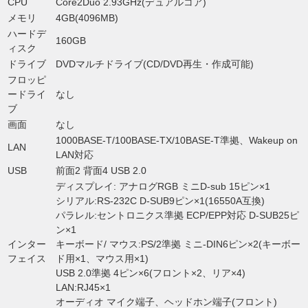
CPU
Core2Duo 2.93GHz(デュアルコア)
メモリ
4GB(4096MB)
ハードデ
160GB
ィスク
ドライブ
DVDマルチドライブ(CD/DVD再生・作成可能)
フロッピ
ードライ
なし
ブ
画面
なし
1000BASE-T/100BASE-TX/10BASE-T準拠、Wakeup on
LAN
LAN対応
USB
前面2 背面4 USB 2.0
ディスプレイ: アナログRGB ミニD-sub 15ピン×1
シリアル:RS-232C D-SUB9ピン×1(16550A互換)
パラレル:セントロニクス準拠 ECP/EPP対応 D-SUB25ピ
ン×1
インター
キーボード/ マウス:PS/2準拠 ミニ-DIN6ピン×2(キーボー
フェイス
ド用×1、マウス用×1)
USB 2.0準拠 4ピン×6(フロント×2、リア×4)
LAN:RJ45×1
オーディオ マイク端子、ヘッドホン端子(フロント)