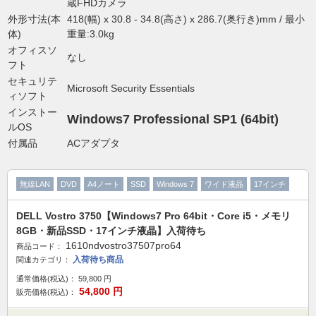
蔵FHDカメラ
外形寸法(本
418(幅) x 30.8 - 34.8(高さ) x 286.7(奥行き)mm / 最小
体)
重量:3.0kg
オフィスソ
なし
フト
セキュリテ
Microsoft Security Essentials
ィソフト
インストー
Windows7 Professional SP1 (64bit)
ルOS
付属品
ACアダプタ
無線LAN
DVD
A4ノート
SSD
Windows 7
ワイド液晶
17インチ
DELL Vostro 3750【Windows7 Pro 64bit・Core i5・メモリ
8GB・新品SSD・17インチ液晶】入荷待ち
1610ndvostro37507pro64
商品コード：
入荷待ち商品
関連カテゴリ：
通常価格(税込)：
59,800
円
54,800
円
販売価格(税込)：