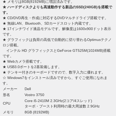
★ メモリは8GB(8192MB)に増設済みです。
★ ハードディスクよりも高速動作する新品のSSD(240GB)を搭載で
す。
★ CD/DVD再生・作成に対応するDVDマルチドライブ搭載です。
★ 無線LAN、Bluetooth、SDカードスロット内蔵です。
★ 17インチワイド液晶モデルです。解像度は1600x900ドット表示
です。
★ グラフィックは負荷の高低で自動的に切り替わるOptimusテクノ
ロジ搭載。
インテル HD グラフィックスとGeForce GT525M(1024MB)搭載
です。
★ Webカメラ搭載です。
★ USB3.0ポートを2基装備します。
★ テンキー付きのキーボードですので、数字入力に優れます。
☆ Windows7をインストール済みですから、すぐご使用になれま
す。
メーカー
Dell
形名
Vostro 3750
Core i5-2410M 2.3GHz(2コア/4スレッド)
CPU
ターボ・ブースト利用時の最大周波数 2.9GHz
メモリ
8GB (8192MB)