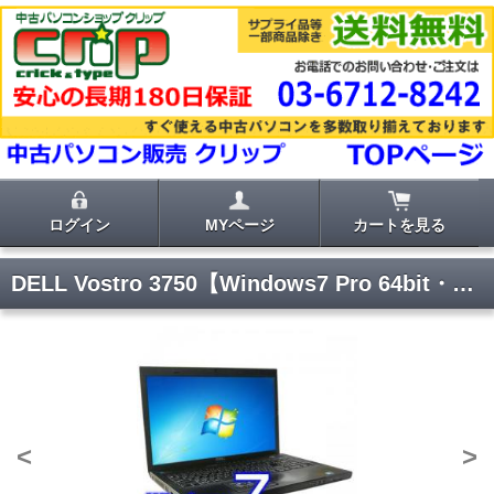
ログイン
MYページ
カートを見る
DELL Vostro 3750【Windows7 Pro 64bit・Core i5・メモリ8GB・新品SSD・17インチ液晶】入荷待ち
<
>