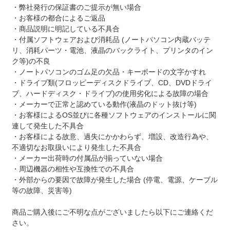
・弊社発行の保証書のご提示が無い場合
・お客様の都合によるご返品
・商品説明に明記している不具合
・付属ソフトウェアおよび消耗品 (ノートパソコン内蔵バッテ
リ、消耗パーツ・電池、液晶のバックライト、プリンタのイン
ク等)の不良
・ノートパソコンのゴム足の欠品・キーボードの文字かすれ
・ドライブ類(フロッピーディスクドライブ、CD、DVDドライ
ブ、ハードディスク・ドライブ)の使用劣化による故障の場合
・メーカーで正常と認めている動作(液晶のドット抜け等)
・お客様によるOS並びに各種ソフトウェアのインストールに関
連して発生した不具合
・お客様による故意、過失にかかわらず、増設、改造行為や、
不適切なお取扱いにより発生した不具合
・メーカー出荷時の付属品が揃っていない場合
・周辺機器の相性や互換性での不具合
・外部からの要因で故障が発生した場合 (停電、電源、ケーブル
等の故障、災害等)
商品ご購入後にご不明な点がございましたら以下にご連絡くだ
さい。