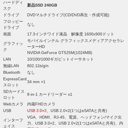
ハードディ
新品SSD 240GB
スク
ドライブ
DVDマルチドライブ(CD/DVD再生・作成可能)
フロッピー
なし
ドライブ
画面
17.3インチワイド液晶 解像度 1600x900ドット
モバイルインテル グラフィックスメディアアクセラレ
グラフィッ
ーターHD
ク
NVIDIA GeForce GT525M(1024MB)
LAN
10/100/1000ギガビットイーサネット
無線LAN
802.11b/g/n
Bluetooth
なし
ExpressCard
34 mm ×1
スロット
SDカードス
8-in-1 カードリーダー x1
ロット
Webカメラ
内蔵FHDカメラ
USB
USB 3.0×2
、USB 2.0×2(1つはeSATAと共有)
VGA、HDMI、RJ-45、電源、ヘッドフォン/マイク出
インターフ
力、USB 3.0×2、USB 2.0×2(1つはeSATAと共有)、内
ェイス