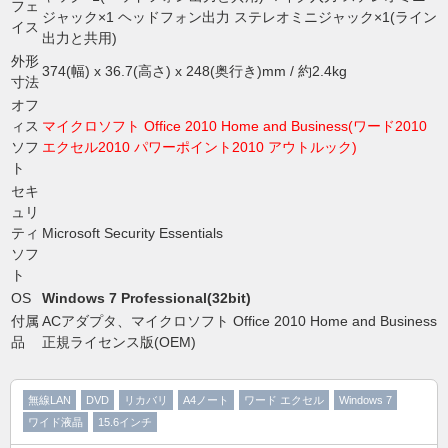
フェ
ジャック×1 ヘッドフォン出力 ステレオミニジャック×1(ライン
イス
出力と共用)
外形
374(幅) x 36.7(高さ) x 248(奥行き)mm / 約2.4kg
寸法
オフ
ィス
マイクロソフト Office 2010 Home and Business(ワード2010
ソフ
エクセル2010 パワーポイント2010 アウトルック)
ト
セキ
ュリ
ティ
Microsoft Security Essentials
ソフ
ト
OS
Windows 7 Professional(32bit)
付属
ACアダプタ、マイクロソフト Office 2010 Home and Business
品
正規ライセンス版(OEM)
無線LAN
DVD
リカバリ
A4ノート
ワード エクセル
Windows 7
ワイド液晶
15.6インチ