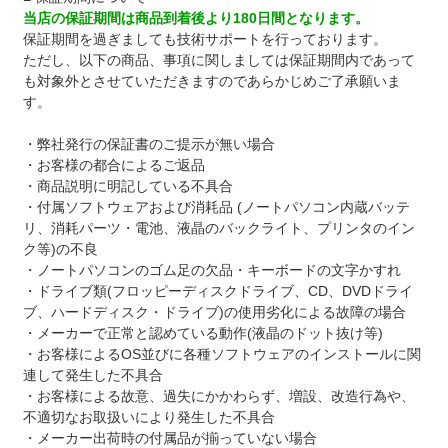
当店の保証期間は商品到着後より180日間となります。
保証期間を過ぎましても技術サポートを行っております。
ただし、以下の商品、事項に関しましては保証期間内であって
も対象外とさせていただきますのであらかじめご了承願いま
す。
・弊社発行の保証書のご提示が無い場合
・お客様の都合によるご返品
・商品説明に明記している不具合
・付属ソフトウェアおよび消耗品 (ノートパソコン内蔵バッテ
リ、消耗パーツ・電池、液晶のバックライト、プリンタのイン
ク等)の不良
・ノートパソコンのゴム足の欠品・キーボードの文字かすれ
・ドライブ類(フロッピーディスクドライブ、CD、DVDドライ
ブ、ハードディスク・ドライブ)の使用劣化による故障の場合
・メーカーで正常と認めている動作(液晶のドット抜け等)
・お客様によるOS並びに各種ソフトウェアのインストールに関
連して発生した不具合
・お客様による故意、過失にかかわらず、増設、改造行為や、
不適切なお取扱いにより発生した不具合
・メーカー出荷時の付属品が揃っていない場合