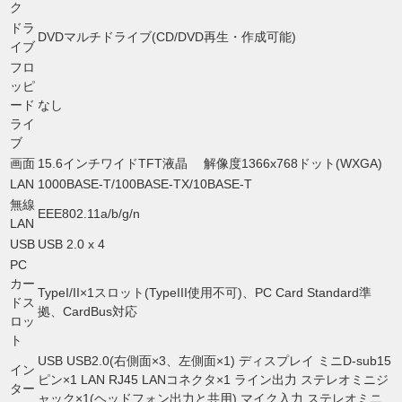
ク
ドラ
DVDマルチドライブ(CD/DVD再生・作成可能)
イブ
フロ
ッピ
ード
なし
ライ
ブ
画面
15.6インチワイドTFT液晶 解像度1366x768ドット(WXGA)
LAN
1000BASE-T/100BASE-TX/10BASE-T
無線
EEE802.11a/b/g/n
LAN
USB
USB 2.0 x 4
PC
カー
TypeI/II×1スロット(TypeIII使用不可)、PC Card Standard準
ドス
拠、CardBus対応
ロッ
ト
USB USB2.0(右側面×3、左側面×1) ディスプレイ ミニD-sub15
イン
ピン×1 LAN RJ45 LANコネクタ×1 ライン出力 ステレオミニジ
ター
ャック×1(ヘッドフォン出力と共用) マイク入力 ステレオミニ