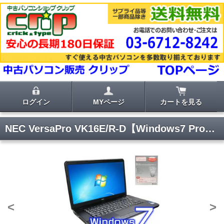
ログイン
MYページ
カートを見る
NEC VersaPro VK16E/R-D【Windows7 Pro・ワード エクセル パワーポイント2010付き】
<
>