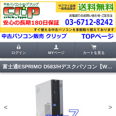
ログイン
MYページ
カートを見る
富士通ESPRIMO D583/Hデスクパソコン【Windows10 Office2016Home&Business 】
<
>