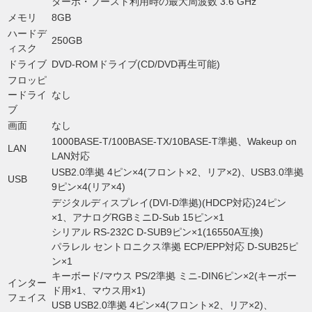
ターボ・ブースト利用時の最大周波数 3.6 GHz
メモリ
8GB
ハードデ
250GB
ィスク
ドライブ
DVD-ROMドライブ(CD/DVD再生可能)
フロッピ
ードライ
なし
ブ
画面
なし
1000BASE-T/100BASE-TX/10BASE-T準拠、Wakeup on
LAN
LAN対応
USB2.0準拠 4ピン×4(フロント×2、リア×2)、USB3.0準拠
USB
9ピン×4(リア×4)
デジタルディスプレイ(DVI-D準拠)(HDCP対応)24ピン
×1、アナログRGBミニD-Sub 15ピン×1
シリアル RS-232C D-SUB9ピン×1(16550A互換)
パラレル セントロニクス準拠 ECP/EPP対応 D-SUB25ピ
ン×1
キーボード/マウス PS/2準拠 ミニ-DIN6ピン×2(キーボー
インター
ド用×1、マウス用×1)
フェイス
USB USB2.0準拠 4ピン×4(フロント×2、リア×2)、