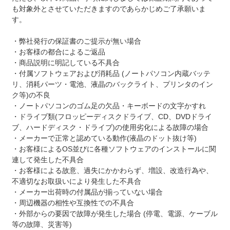
も対象外とさせていただきますのであらかじめご了承願いま
す。
・弊社発行の保証書のご提示が無い場合
・お客様の都合によるご返品
・商品説明に明記している不具合
・付属ソフトウェアおよび消耗品 (ノートパソコン内蔵バッテ
リ、消耗パーツ・電池、液晶のバックライト、プリンタのイン
ク等)の不良
・ノートパソコンのゴム足の欠品・キーボードの文字かすれ
・ドライブ類(フロッピーディスクドライブ、CD、DVDドライ
ブ、ハードディスク・ドライブ)の使用劣化による故障の場合
・メーカーで正常と認めている動作(液晶のドット抜け等)
・お客様によるOS並びに各種ソフトウェアのインストールに関
連して発生した不具合
・お客様による故意、過失にかかわらず、増設、改造行為や、
不適切なお取扱いにより発生した不具合
・メーカー出荷時の付属品が揃っていない場合
・周辺機器の相性や互換性での不具合
・外部からの要因で故障が発生した場合 (停電、電源、ケーブル
等の故障、災害等)