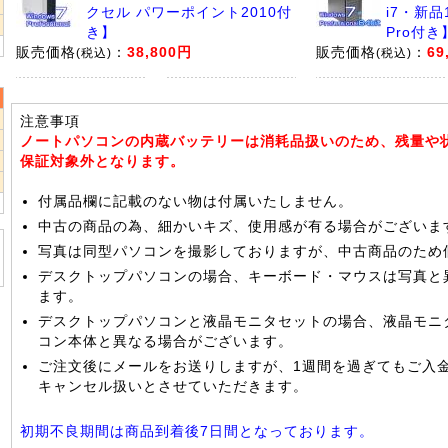
2
クセル パワーポイント2010付
i7・新品
9
き】
Pro付き
販売価格
：
38,800円
販売価格
：
69
(税込)
(税込)
注意事項
2
ノートパソコンの内蔵バッテリーは消耗品扱いのため、残量や
9
保証対象外となります。
6
付属品欄に記載のない物は付属いたしません。
中古の商品の為、細かいキズ、使用感が有る場合がございま
写真は同型パソコンを撮影しておりますが、中古商品のため
デスクトップパソコンの場合、キーボード・マウスは写真と
ます。
デスクトップパソコンと液晶モニタセットの場合、液晶モニ
コン本体と異なる場合がございます。
ご注文後にメールをお送りしますが、1週間を過ぎてもご入
キャンセル扱いとさせていただきます。
初期不良期間は商品到着後7日間となっております。