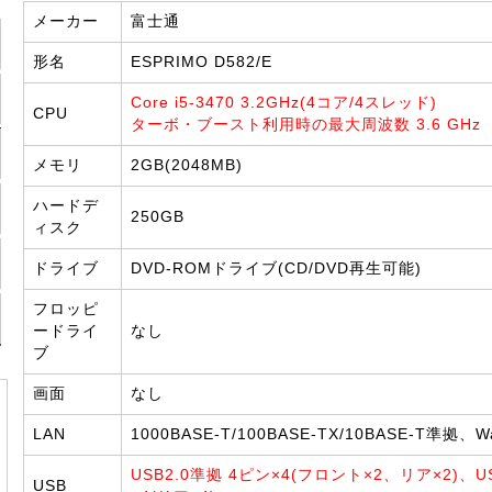
メーカー
富士通
形名
ESPRIMO D582/E
Core i5-3470 3.2GHz(4コア/4スレッド)
CPU
ターボ・ブースト利用時の最大周波数 3.6 GHz
メモリ
2GB(2048MB)
ハードデ
250GB
ィスク
ドライブ
DVD-ROMドライブ(CD/DVD再生可能)
フロッピ
ードライ
なし
ブ
画面
なし
LAN
1000BASE-T/100BASE-TX/10BASE-T準拠、W
USB2.0準拠 4ピン×4(フロント×2、リア×2)、U
USB