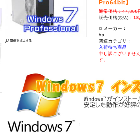
Pro64bit】
通常価格：47,800
販売価格
：
18
(税込)
メーカー：
hp
関連カテゴリ：
入荷待ち商品
申し訳ございませ
す。