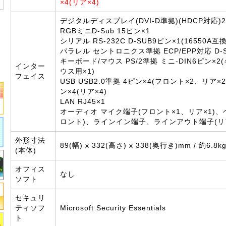
×4(リア×4)
デジタルディスプレイ(DVI-D準拠)(HDCP対応)
RGBミニD-Sub 15ピン×1
シリアル RS-232C D-SUB9ピン×1(16550A互換
パラレル セントロニクス準拠 ECP/EPP対応 D-S
キーボード/マウス PS/2準拠 ミニ-DIN6ピン×
インター
ウス用×1)
フェイス
USB USB2.0準拠 4ピン×4(フロント×2、リア×2
ン×4(リア×4)
LAN RJ45×1
オーディオ マイク端子(フロント×1、リア×1)
ロント)、ラインイン端子、ラインアウト端子(リ
外形寸法
89(幅) x 332(高さ) x 338(奥行き)mm / 約6.8k
(本体)
オフィス
なし
ソフト
セキュリ
ティソフ
Microsoft Security Essentials
ト