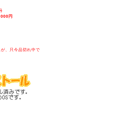
円
,000円
んが、只今品切れ中で