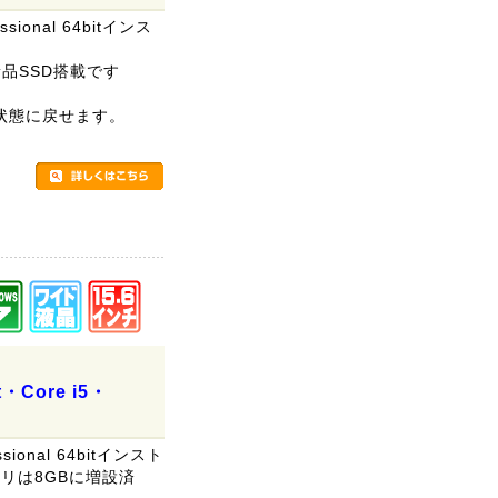
sional 64bitインス
新品SSD搭載です
。
状態に戻せます。
。
t・Core i5・
sional 64bitインスト
モリは8GBに増設済