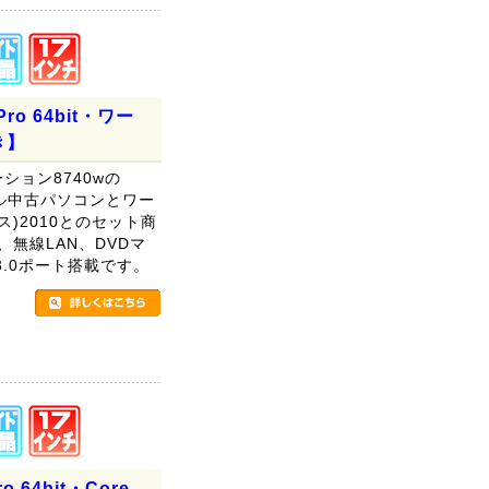
 Pro 64bit・ワー
き】
ーション8740wの
ンストール中古パソコンとワー
ィス)2010とのセット商
、無線LAN、DVDマ
.0ポート搭載です。
。
o 64bit・Core