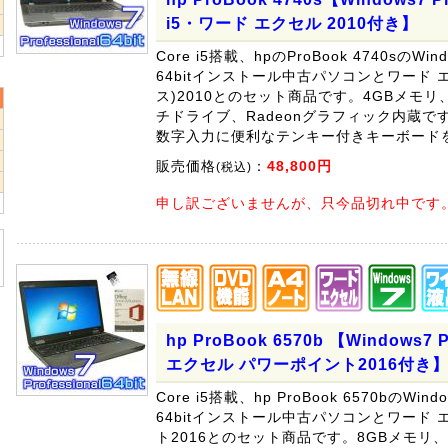
2
i5・ワード エクセル 2010付き】
9
Core i5搭載、hpのProBook 4740sのWindow
64bitインストール中古パソコンとワード エク
ス)2010とのセット商品です。4GBメモリ
チドライブ、Radeonグラフィック内蔵で
数字入力に便利なテンキー付きキーボード
2
9
販売価格
：
48,800円
(税込)
6
申し訳ございませんが、只今品切れ中です
hp ProBook 6570b 【Windows7 
エクセル パワーポイント2016付き
Core i5搭載、hp ProBook 6570bのWindow
64bitインストール中古パソコンとワード 
ト2016とのセット商品です。8GBメモリ