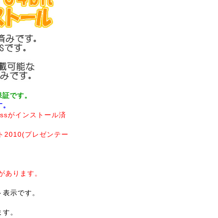
保証です。
です。
inessがインストール済
ト2010(プレゼンテー
領域があります。
ット表示です。
ます。