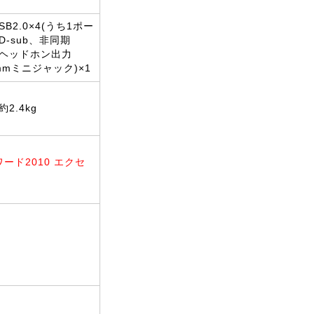
USB2.0×4(うち1ポー
ンD-sub、非同期
1、ヘッドホン出力
mmミニジャック)×1
 約2.4kg
s(ワード2010 エクセ