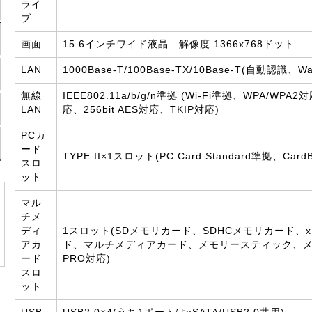
ライ
ブ
画面
15.6インチワイド液晶 解像度 1366x768ドット
LAN
1000Base-T/100Base-TX/10Base-T(自動認識、W
無線
IEEE802.11a/b/g/n準拠 (Wi-Fi準拠、WPA/WPA2
LAN
応、256bit AES対応、TKIP対応)
PCカ
ード
TYPE II×1スロット(PC Card Standard準拠、Card
スロ
ット
マル
チメ
ディ
1スロット(SDメモリカード、SDHCメモリカード、
アカ
ド、マルチメディアカード、メモリースティック、
ード
PRO対応)
スロ
ット