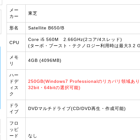
メー
東芝
カー
形名
Satellite B650/B
Core i5 560M 2.66GHz(2コア/4スレッド)
CPU
(ターボ・ブースト・テクノロジー利用時は最大3.2 G
メモ
4GB (4096MB)
リ
ハー
ドデ
250GB(Windows7 Professionalのリカバリ領域
ィス
32bit・64bitの選択可能)
ク
ドラ
DVDマルチドライブ(CD/DVD再生・作成可能)
イブ
フロ
ッピ
ード
なし