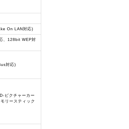
ake On LAN対応)
対応、128bit WEP対
Bus対応)
xD-ピクチャーカー
メモリースティック