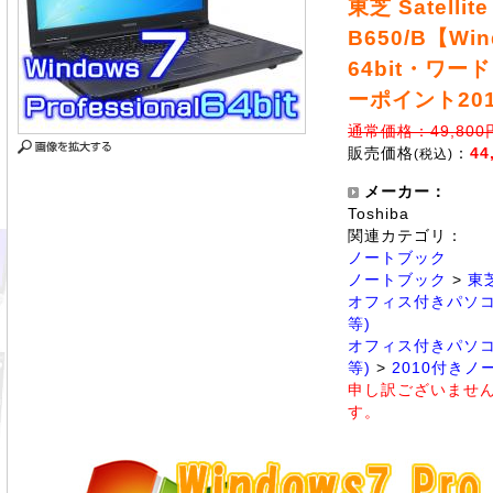
東芝 Satellite
B650/B【Win
64bit・ワー
ーポイント20
通常価格：49,800
販売価格
：
44
(税込)
メーカー：
Toshiba
関連カテゴリ：
ノートブック
ノートブック
>
東
オフィス付きパソコ
等)
オフィス付きパソコ
等)
>
2010付きノ
申し訳ございませ
す。