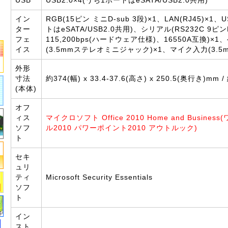
USB
USB2.0×4(うち1ポートはeSATA/USB2.0共用)
イン
RGB(15ピン ミニD-sub 3段)×1、LAN(RJ45)×1、
ター
トはeSATA/USB2.0共用)、シリアル(RS232C 9ピ
フェ
115,200bps(ハードウェア仕様)、16550A互換)×
イス
(3.5mmステレオミニジャック)×1、マイク入力(3.5
外形
寸法
約374(幅) x 33.4-37.6(高さ) x 250.5(奥行き)mm /
(本体)
オフ
ィス
マイクロソフト Office 2010 Home and Busines
ソフ
ル2010 パワーポイント2010 アウトルック)
ト
セキ
ュリ
ティ
Microsoft Security Essentials
ソフ
ト
イン
スト