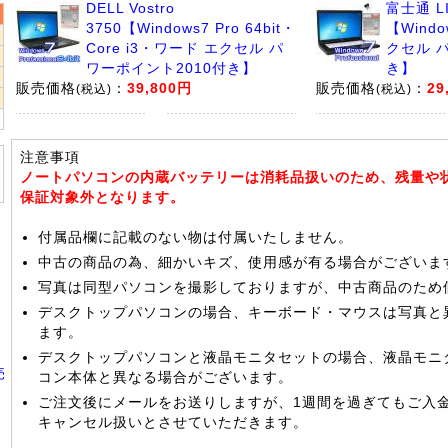
DELL Vostro
富士通 LI
3750【Windows7 Pro 64bit・
【Wind
Core i3・ワード エクセル パ
クセル 
2
ワーポイント2010付き】
き】
9
販売価格
：
39,800円
販売価格
：
29
(税込)
(税込)
6
注意事項
ノートパソコンの内蔵バッテリーは消耗品扱いのため、残量や
保証対象外となります。
付属品欄に記載のない物は付属いたしません。
中古の商品の為、細かいキズ、使用感が有る場合がございま
写真は同型パソコンを撮影しておりますが、中古商品のため
デスクトップパソコンの場合、キーボード・マウスは写真と
ます。
デスクトップパソコンと液晶モニタセットの場合、液晶モニ
売
コン本体と異なる場合がございます。
ご注文後にメールをお送りしますが、1週間を過ぎてもご入
キャンセル扱いとさせていただきます。