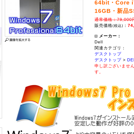
64bit・Core
16GB・新品S
通常価格：79,000
販売価格
：
74
(税込)
メーカー：
Dell
関連カテゴリ：
デスクトップ
デスクトップ
>
DE
申し訳ございませ
す。