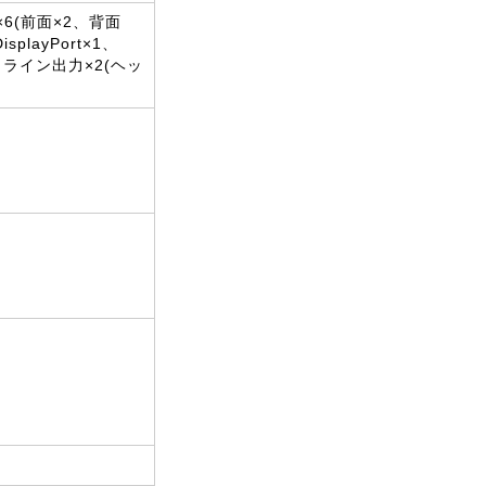
ト×6(前面×2、背面
playPort×1、
、ライン出力×2(ヘッ