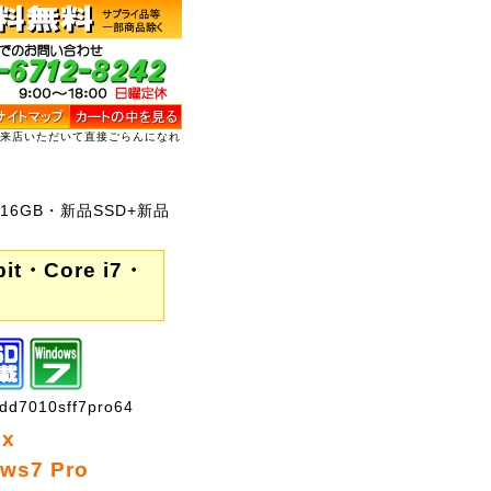
ご来店いただいて直接ごらんになれ
・メモリ16GB・新品SSD+新品
bit・Core i7・
7010sff7pro64
ex
ws7 Pro