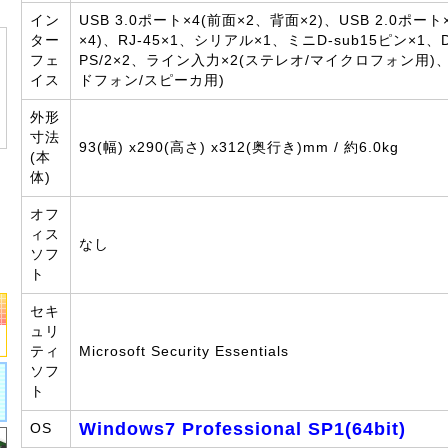
イン
USB 3.0ポート×4(前面×2、背面×2)、USB 2.0ポー
ター
×4)、RJ-45×1、シリアル×1、ミニD-sub15ピン×1、Dis
フェ
PS/2×2、ライン入力×2(ステレオ/マイクロフォン用)
イス
ドフォン/スピーカ用)
外形
寸法
93(幅) x290(高さ) x312(奥行き)mm / 約6.0kg
(本
体)
オフ
ィス
なし
ソフ
ト
セキ
ュリ
ティ
Microsoft Security Essentials
ソフ
ト
Windows7 Professional SP1(64bit)
OS