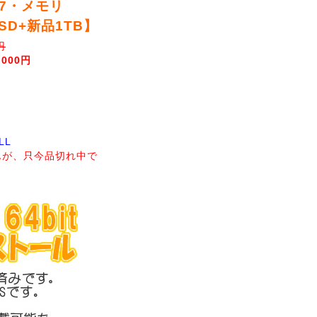
 i7・メモリ
SD+新品1TB】
円
,000円
LL
んが、只今品切れ中で