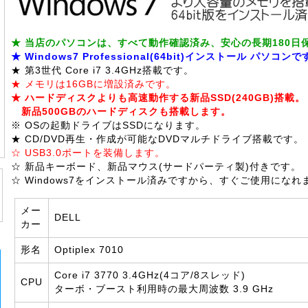
★ 当店のパソコンは、すべて動作確認済み、安心の長期180日
★ Windows7 Professional(64bit)インストール パソコン
★ 第3世代 Core i7 3.4GHz搭載です。
★ メモリは16GBに増設済みです。
★ ハードディスクよりも高速動作する新品SSD(240GB)搭載。
新品500GBのハードディスクも搭載します。
※ OSの起動ドライブはSSDになります。
★ CD/DVD再生・作成が可能なDVDマルチドライブ搭載です。
☆ USB3.0ポートを装備します。
☆ 新品キーボード、新品マウス(サードパーティ製)付きです。
☆ Windows7をインストール済みですから、すぐご使用になれ
メー
DELL
カー
形名
Optiplex 7010
Core i7 3770 3.4GHz(4コア/8スレッド)
CPU
ターボ・ブースト利用時の最大周波数 3.9 GHz