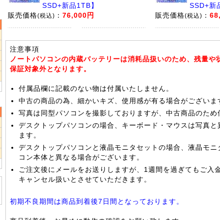
SSD+新品1TB】
SSD+新
販売価格
：
76,000円
販売価格
：
68
(税込)
(税込)
注意事項
5
ノートパソコンの内蔵バッテリーは消耗品扱いのため、残量や
2
保証対象外となります。
9
付属品欄に記載のない物は付属いたしません。
中古の商品の為、細かいキズ、使用感が有る場合がございま
写真は同型パソコンを撮影しておりますが、中古商品のため
デスクトップパソコンの場合、キーボード・マウスは写真と
2
ます。
9
デスクトップパソコンと液晶モニタセットの場合、液晶モニ
6
コン本体と異なる場合がございます。
ご注文後にメールをお送りしますが、1週間を過ぎてもご入
キャンセル扱いとさせていただきます。
初期不良期間は商品到着後7日間となっております。