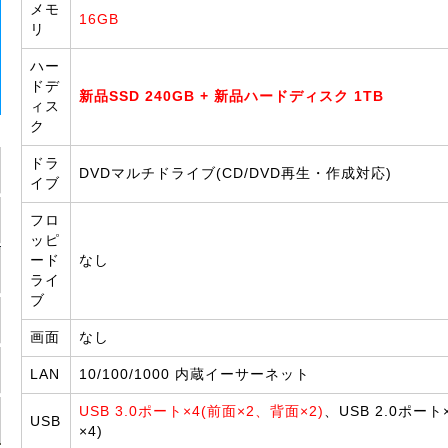
メモ
16GB
リ
ハー
ドデ
新品SSD 240GB + 新品ハードディスク 1TB
ィス
ク
ドラ
DVDマルチドライブ(CD/DVD再生・作成対応)
イブ
フロ
ッピ
ード
なし
ライ
ブ
画面
なし
LAN
10/100/1000 内蔵イーサーネット
USB 3.0ポート×4(前面×2、背面×2)
、USB 2.0ポート
USB
×4)