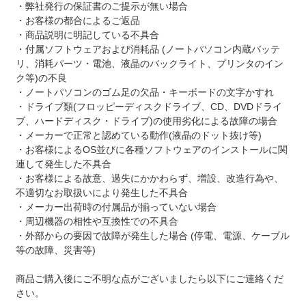
・弊社発行の保証書のご提示が無い場合
・お客様の都合によるご返品
・商品説明に明記している不具合
・付属ソフトウェアおよび消耗品 (ノートパソコン内蔵バッテ
リ、消耗パーツ・電池、液晶のバックライト、プリンタのイン
ク等)の不良
・ノートパソコンのゴム足の欠品・キーボードの文字かすれ
・ドライブ類(フロッピーディスクドライブ、CD、DVDドライ
ブ、ハードディスク・ドライブ)の使用劣化による故障の場合
・メーカーで正常と認めている動作(液晶のドット抜け等)
・お客様によるOS並びに各種ソフトウェアのインストールに関
連して発生した不具合
・お客様による故意、過失にかかわらず、増設、改造行為や、
不適切なお取扱いにより発生した不具合
・メーカー出荷時の付属品が揃っていない場合
・周辺機器の相性や互換性での不具合
・外部からの要因で故障が発生した場合 (停電、電源、ケーブル
等の故障、災害等)
商品ご購入後にご不明な点がございましたら以下にご連絡くだ
さい。