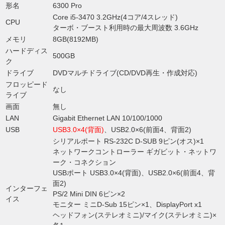
形名
6300 Pro
Core i5-3470 3.2GHz(4コア/4スレッド)
CPU
ターボ・ブースト利用時の最大周波数 3.6GHz
メモリ
8GB(8192MB)
ハードディス
500GB
ク
ドライブ
DVDマルチドライブ(CD/DVD再生・作成対応)
フロッピード
なし
ライブ
画面
無し
LAN
Gigabit Ethernet LAN 10/100/1000
USB
USB3.0×4(背面)
、USB2.0×6(前面4、背面2)
シリアルポート RS-232C D-SUB 9ピン(オス)×1
ネットワークコントローラー ギガビット・ネットワ
ーク・コネクション
USBポート USB3.0×4(背面)、USB2.0×6(前面4、背
面2)
インターフェ
PS/2 Mini DIN 6ピン×2
イス
モニター ミニD-Sub 15ピン×1、DisplayPort x1
ヘッドフォン(ステレオミニ)/マイク(ステレオミニ)×