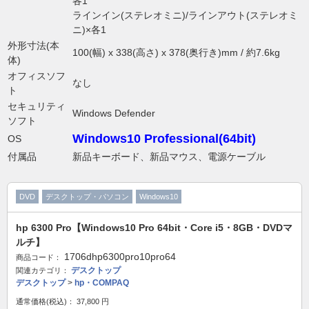
各1
ラインイン(ステレオミニ)/ラインアウト(ステレオミ
ニ)×各1
外形寸法(本
100(幅) x 338(高さ) x 378(奥行き)mm / 約7.6kg
体)
オフィスソフ
なし
ト
セキュリティ
Windows Defender
ソフト
Windows10 Professional(64bit)
OS
付属品
新品キーボード、新品マウス、電源ケーブル
DVD
デスクトップ・パソコン
Windows10
hp 6300 Pro【Windows10 Pro 64bit・Core i5・8GB・DVDマ
ルチ】
1706dhp6300pro10pro64
商品コード：
デスクトップ
関連カテゴリ：
デスクトップ
>
hp・COMPAQ
通常価格(税込)：
37,800
円