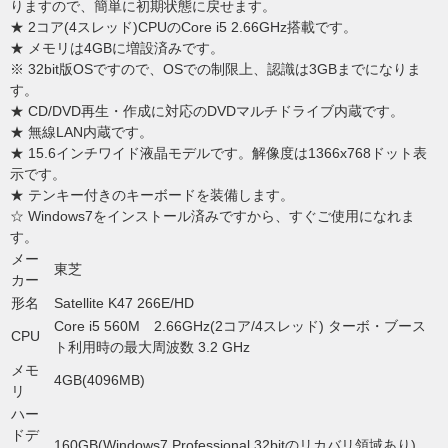
りますので、簡単に初期状態に戻せます。
★ 2コア(4スレッド)CPUのCore i5 2.66GHz搭載です。
★ メモリは4GBに増設済みです。
※ 32bit版OSですので、OSでの制限上、認識は3GBまでになりま
す。
★ CD/DVD再生・作成に対応のDVDマルチドライブ内蔵です。
★ 無線LAN内蔵です。
★ 15.6インチワイド液晶モデルです。解像度は1366x768ドット表
示です。
★ テンキー付きのキーボードを装備します。
☆ Windows7をインストール済みですから、すぐご使用になれま
す。
メー
東芝
カー
形名
Satellite K47 266E/HD
Core i5 560M 2.66GHz(2コア/4スレッド) ターボ・ブース
CPU
ト利用時の最大周波数 3.2 GHz
メモ
4GB(4096MB)
リ
ハー
ドデ
160GB(Windows7 Professional 32bitのリカバリ領域あり)