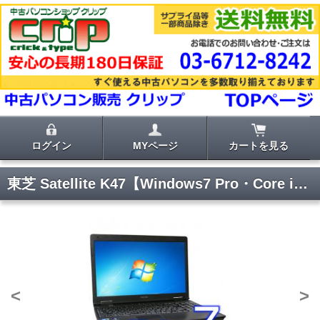
ログイン
MYページ
カートを見る
東芝 Satellite K47【Windows7 Pro・Core i5・DVDマルチ・無線LAN・リカバリ機能】
<
>