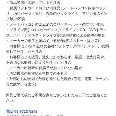
・商品説明に明記している不具合
・付属ソフトウェアおよび消耗品 (ノートパソコン内蔵バッテ
リ、消耗パーツ・電池、液晶のバックライト、プリンタのイン
ク等)の不良
・ノートパソコンのゴム足の欠品・キーボードの文字かすれ
・ドライブ類(フロッピーディスクドライブ、CD、DVDドライ
ブ、ハードディスク・ドライブ)の使用劣化による故障の場合
・メーカーで正常と認めている動作(液晶のドット抜け等)
・お客様によるOS並びに各種ソフトウェアのインストールに関
連して発生した不具合
・お客様による故意、過失にかかわらず、増設、改造行為や、
不適切なお取扱いにより発生した不具合
・メーカー出荷時の付属品が揃っていない場合
・周辺機器の相性や互換性での不具合
・外部からの要因で故障が発生した場合 (停電、電源、ケーブル
等の故障、災害等)
商品ご購入後にご不明な点がございましたら以下にご連絡くだ
さい。
電話 03-6712-8242