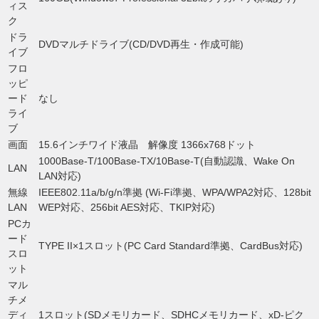
ィス
ク
ドラ
DVDマルチドライブ(CD/DVD再生・作成可能)
イブ
フロ
ッピ
ード
なし
ライ
ブ
画面
15.6インチワイド液晶 解像度 1366x768ドット
1000Base-T/100Base-TX/10Base-T(自動認識、Wake On
LAN
LAN対応)
無線
IEEE802.11a/b/g/n準拠 (Wi-Fi準拠、WPA/WPA2対応、128bit
LAN
WEP対応、256bit AES対応、TKIP対応)
PCカ
ード
TYPE II×1スロット(PC Card Standard準拠、CardBus対応)
スロ
ット
マル
チメ
ディ
1スロット(SDメモリカード、SDHCメモリカード、xD-ピク