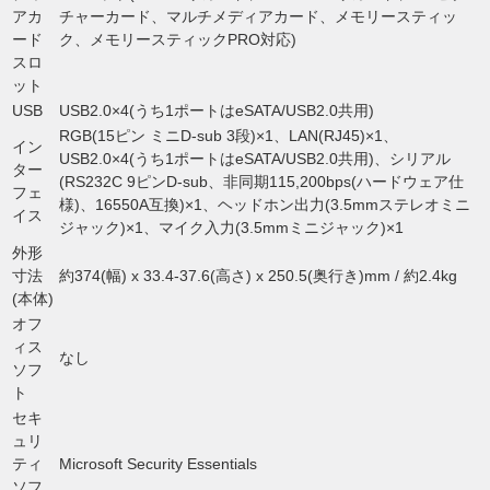
アカ
チャーカード、マルチメディアカード、メモリースティッ
ード
ク、メモリースティックPRO対応)
スロ
ット
USB
USB2.0×4(うち1ポートはeSATA/USB2.0共用)
RGB(15ピン ミニD-sub 3段)×1、LAN(RJ45)×1、
イン
USB2.0×4(うち1ポートはeSATA/USB2.0共用)、シリアル
ター
(RS232C 9ピンD-sub、非同期115,200bps(ハードウェア仕
フェ
様)、16550A互換)×1、ヘッドホン出力(3.5mmステレオミニ
イス
ジャック)×1、マイク入力(3.5mmミニジャック)×1
外形
寸法
約374(幅) x 33.4-37.6(高さ) x 250.5(奥行き)mm / 約2.4kg
(本体)
オフ
ィス
なし
ソフ
ト
セキ
ュリ
ティ
Microsoft Security Essentials
ソフ