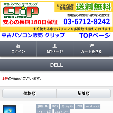
ログイン
MYページ
カートを見る
DELL
2
件
の商品がございます。
価格順
新着順
無線LAN
DVD
モバイル
SSD
Windows 7
ワイド液晶
12.1インチ