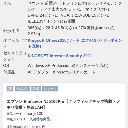
イス
サウンド 前面:ヘッドフォン出力(ステレオ)/光デジタ
ルオーディオ出力(S/P DIF)×1、マイク入力×1
DVI-D:24ピン×1、VGA:ミニD-SUB 15ピン×1
IEEE1394 4ピン×1(右側面)
365(幅) x 28.7-45.5(高さ) x 270(奥行き)mm / 約
外形寸法
2.96kg
オフィスソフ
Kingsoft Office2010(ワード エクセル パワーポイン
ト
ト互換)
セキュリティ
KINGSOFT Internet Security 2011
ソフト
OS
Windows XP Professional(インストール済み)
付属品
ACアダプタ、Kingsoftシリアルカード
XP
無線LAN
DVD
A4ノート
エプソン Endeavor NJ5100Pro【グラフィックチップ搭載・メ
モリ増量・無線LAN】
nenj5100
商品コード：
入荷待ち商品
関連カテゴリ：
通常価格(税込)：
45,800
円