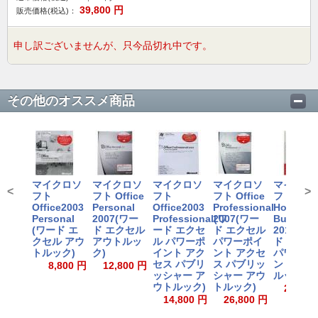
39,800
円
販売価格(税込)：
申し訳ございませんが、只今品切れ中です。
その他のオススメ商品
マイクロソ
マイクロソ
マイクロソ
マイクロソ
マイクロ
<
>
フト
フト Office
フト
フト Office
フト Offi
Office2003
Personal
Office2003
Professional
Home an
Personal
2007(ワー
Professional(ワ
2007(ワー
Busines
(ワード エ
ド エクセル
ード エクセ
ド エクセル
2013(ワ
クセル アウ
アウトルッ
ル パワーポ
パワーポイ
ド エクセ
トルック)
ク)
イント アク
ント アクセ
パワーポ
セス パブリ
ス パブリッ
ント アウ
8,800 円
12,800 円
ッシャー ア
シャー アウ
ルック)
ウトルック)
トルック)
22,800
14,800 円
26,800 円