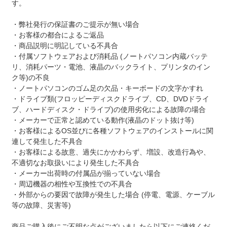
す。
・弊社発行の保証書のご提示が無い場合
・お客様の都合によるご返品
・商品説明に明記している不具合
・付属ソフトウェアおよび消耗品 (ノートパソコン内蔵バッテ
リ、消耗パーツ・電池、液晶のバックライト、プリンタのイン
ク等)の不良
・ノートパソコンのゴム足の欠品・キーボードの文字かすれ
・ドライブ類(フロッピーディスクドライブ、CD、DVDドライ
ブ、ハードディスク・ドライブ)の使用劣化による故障の場合
・メーカーで正常と認めている動作(液晶のドット抜け等)
・お客様によるOS並びに各種ソフトウェアのインストールに関
連して発生した不具合
・お客様による故意、過失にかかわらず、増設、改造行為や、
不適切なお取扱いにより発生した不具合
・メーカー出荷時の付属品が揃っていない場合
・周辺機器の相性や互換性での不具合
・外部からの要因で故障が発生した場合 (停電、電源、ケーブル
等の故障、災害等)
商品ご購入後にご不明な点がございましたら以下にご連絡くだ