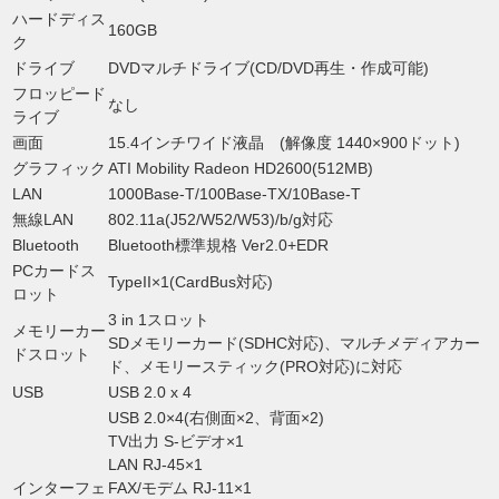
ハードディス
160GB
ク
ドライブ
DVDマルチドライブ(CD/DVD再生・作成可能)
フロッピード
なし
ライブ
画面
15.4インチワイド液晶 (解像度 1440×900ドット)
グラフィック
ATI Mobility Radeon HD2600(512MB)
LAN
1000Base-T/100Base-TX/10Base-T
無線LAN
802.11a(J52/W52/W53)/b/g対応
Bluetooth
Bluetooth標準規格 Ver2.0+EDR
PCカードス
TypeII×1(CardBus対応)
ロット
3 in 1スロット
メモリーカー
SDメモリーカード(SDHC対応)、マルチメディアカー
ドスロット
ド、メモリースティック(PRO対応)に対応
USB
USB 2.0 x 4
USB 2.0×4(右側面×2、背面×2)
TV出力 S-ビデオ×1
LAN RJ-45×1
インターフェ
FAX/モデム RJ-11×1