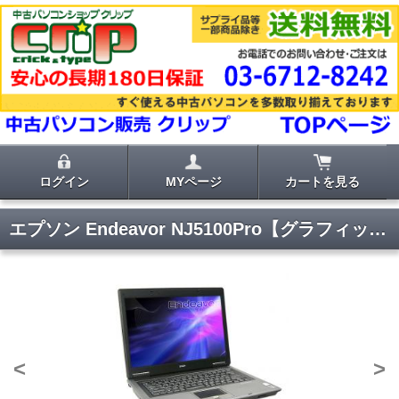
ログイン
MYページ
カートを見る
エプソン Endeavor NJ5100Pro【グラフィックチップ搭載・メモリ増量・無線LAN】
<
>