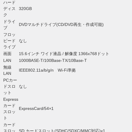
ハード
ディス
320GB
ク
ドライ
DVDマルチドライブ(CD/DVD再生・作成可能)
ブ
フロッ
ピード
なし
ライブ
画面
15.6インチ ワイド液晶 / 解像度 1366x768ドット
LAN
1000BASE-T/100Base-TX/10Base-T
無線
IEEE802.11a/b/g/n Wi-Fi準拠
LAN
PCカー
ドスロ
なし
ット
Express
カード
ExpressCard/54×1
スロッ
ト
カード
スロッ
SD カードスロット(SDHC/SDXC/MMC対応)x1