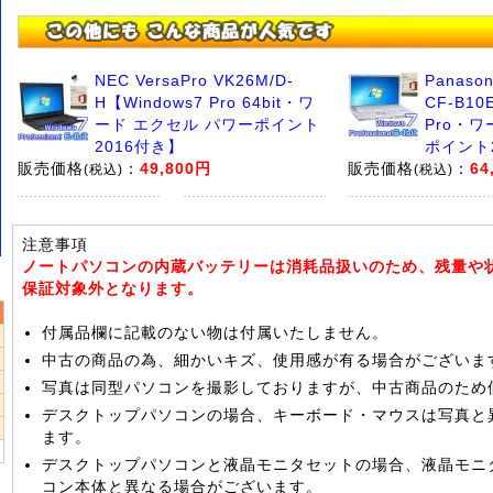
NEC VersaPro VK26M/D-
Panaso
H【Windows7 Pro 64bit・ワ
CF-B10
ード エクセル パワーポイント
Pro・
2016付き】
ポイント
販売価格
：
49,800円
販売価格
：
64
(税込)
(税込)
注意事項
ノートパソコンの内蔵バッテリーは消耗品扱いのため、残量や
保証対象外となります。
付属品欄に記載のない物は付属いたしません。
中古の商品の為、細かいキズ、使用感が有る場合がございま
5
写真は同型パソコンを撮影しておりますが、中古商品のため
2
デスクトップパソコンの場合、キーボード・マウスは写真と
9
ます。
デスクトップパソコンと液晶モニタセットの場合、液晶モニ
コン本体と異なる場合がございます。