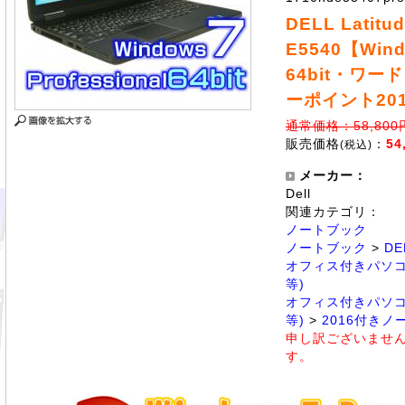
DELL Latitu
E5540【Wind
64bit・ワー
ーポイント20
通常価格：58,800
販売価格
：
54
(税込)
メーカー：
Dell
関連カテゴリ：
ノートブック
ノートブック
>
DE
オフィス付きパソコ
等)
オフィス付きパソコ
等)
>
2016付きノ
申し訳ございませ
す。