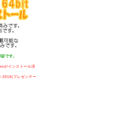
保証です。
inessがインストール済
ト2016(プレゼンテー
。