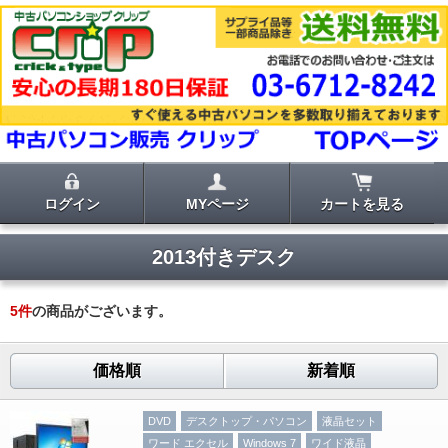
ログイン
MYページ
カートを見る
2013付きデスク
5
件
の商品がございます。
価格順
新着順
DVD
デスクトップ・パソコン
液晶セット
ワード エクセル
Windows 7
ワイド液晶