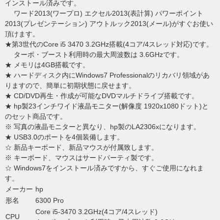
インストール済みです。
ワード2013(ワープロ) エクセル2013(表計算) パワーポイント
2013(プレゼンテーション) アウトルック2013(メール)がすぐお使い
頂けます。
★第3世代のCore i5 3470 3.2GHz搭載(4コア/4スレッド対応)です。
ターボ・ブースト利用時の最大周波数は 3.6GHzです。
★ メモリは4GB搭載です。
★ ハードディスク内にWindows7 Professionalのリカバリ領域があ
りますので、簡単に初期状態に戻せます。
★ CD/DVD再生・作成が可能なDVDマルチドライブ搭載です。
★ hp製23インチワイド液晶モニター(解像度 1920x1080ドット)と
のセット商品です。
※ 写真の液晶モニターと異なり、hp製のLA2306xになります。
★ USB3.0のポートを4個装備します。
☆ 新品キーボード、新品マウスが付属致します。
※ キーボード、マウスはサードパーティ製です。
☆ Windows7をインストール済みですから、すぐご使用になれま
す。
メーカー
hp
形名
6300 Pro
Core i5-3470 3.2GHz(4コア/4スレッド)
CPU