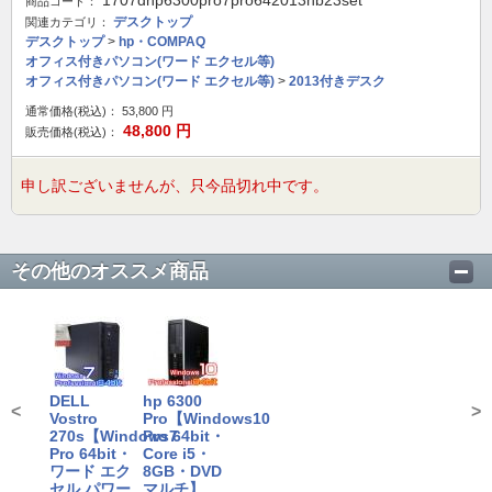
1707dhp6300pro7pro642013hb23set
商品コード：
デスクトップ
関連カテゴリ：
デスクトップ
>
hp・COMPAQ
オフィス付きパソコン(ワード エクセル等)
オフィス付きパソコン(ワード エクセル等)
>
2013付きデスク
通常価格(税込)：
53,800
円
48,800
円
販売価格(税込)：
申し訳ございませんが、只今品切れ中です。
その他のオススメ商品
DELL
hp 6300
<
>
Vostro
Pro【Windows10
270s【Windows7
Pro 64bit・
Pro 64bit・
Core i5・
ワード エク
8GB・DVD
セル パワー
マルチ】