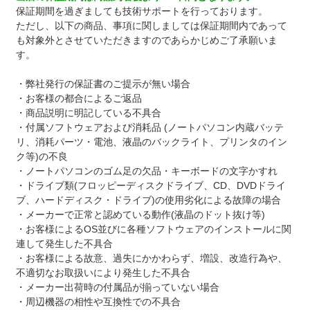
保証期間を過ぎましても技術サポートを行っております。
ただし、以下の商品、事項に関しましては保証期間内であって
も対象外とさせていただきますのであらかじめご了承願いま
す。
・弊社発行の保証書のご提示が無い場合
・お客様の都合によるご返品
・商品説明に明記している不具合
・付属ソフトウェアおよび消耗品 (ノートパソコン内蔵バッテ
リ、消耗パーツ・電池、液晶のバックライト、プリンタのイン
ク等)の不良
・ノートパソコンのゴム足の欠品・キーボードの文字かすれ
・ドライブ類(フロッピーディスクドライブ、CD、DVDドライ
ブ、ハードディスク・ドライブ)の使用劣化による故障の場合
・メーカーで正常と認めている動作(液晶のドット抜け等)
・お客様によるOS並びに各種ソフトウェアのインストールに関
連して発生した不具合
・お客様による故意、過失にかかわらず、増設、改造行為や、
不適切なお取扱いにより発生した不具合
・メーカー出荷時の付属品が揃っていない場合
・周辺機器の相性や互換性での不具合