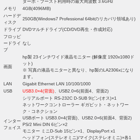
ターボ・ブースト利用時の最大周波数 3.6GHz
メモリ
4GB(4096MB)
ハードデ
250GB(Windows7 Professional 64bitのリカバリ領域あり)
ィスク
ドライブ
DVDマルチドライブ(CD/DVD再生・作成対応)
フロッピ
ードライ
なし
ブ
hp製 23インチワイド液晶モニター (解像度 1920x1080ド
ット)
画面
※ 写真の液晶モニターと異なり、hp製のLA2306xになり
ます。
LAN
Gigabit Ethernet LAN 10/100/1000
USB
USB3.0×4(背面)
、USB2.0×6(前面4、背面2)
シリアルポート RS-232C D-SUB 9ピン(オス)×1
ネットワークコントローラー ギガビット・ネットワー
ク・コネクション
USBポート USB3.0×4(背面)、USB2.0×6(前面4、背面2)
インター
PS/2 Mini DIN 6ピン×2
フェイス
モニター ミニD-Sub 15ピン×1、DisplayPort x1
ヘッドフォン(ステレオミニ)/マイク(ステレオミニ)×各1